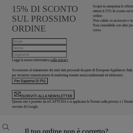
le impostazioni predefini
15% DI SCONTO
Scopri in anteprima le offert
l’utilizzo di cookie diversi
ottieni il 15% di sconto sul 
SUL PROSSIMO
ordine.
Cliccando sul pulsante
Non valido su accessori e ri
COOKIES", acconsenti all'u
Non cumulabile con altre pr
ORDINE
corso.
nostri cookie e alla condiv
con terze parti per tali fi
sezione “VOGLIO DEF
PREFERENZE SUI COOK
impostare in modo specific
Leggi la nostra informativa
sulla privacy
Acconsento al trattamento dei miei dati personali da parte di European Appliances Ita
per inviarmi comunicazioni di marketing tramite mezzi tradizionali ed elettronici.
Per Saperne Di Più
ISCRIVITI ALLA NEWSLETTER
Questo sito è protetto da reCAPTCHA e si applicano le
Norme sulla privacy
e i
Termin
servizio
di Google.
Il tuo ordine non è corretto?