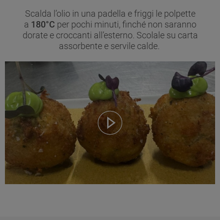
esempio Google LLC - sc
Scalda l’olio in una padella e friggi le polpette
informazioni sulla Privac
a
180°C
per pochi minuti, finché non saranno
dorate e croccanti all’esterno. Scolale su carta
https://business.safety.
assorbente e servile calde.
migliorare l'efficacia della
marketing (cookie di prof
(iv) per personalizzare il 
sito basato sull'utilizzo de
dell'utente, migliorare le f
offrire funzionalità specif
funzionali). Per maggiori
la Società utilizza i cooki
tue preferenze, consulta
Per maggiori informazioni
tratta i dati personali anch
cookie consulta
l’Inform
scegli di chiudere il banne
pulsante “X” in alto a de