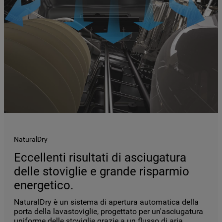
l’Informativa Privacy
. Se scegli di chiudere
il banner utilizzando il pulsante “X” in alto
a destra, saranno mantenute le
impostazioni predefinite che non
consentono l’utilizzo di cookie diversi dai
cookie tecnici. Cliccando sul pulsante
"ACCETTO TUTTI I COOKIES", acconsenti
all'utilizzo di tutti i nostri cookie e alla
condivisione dei tuoi dati con terze parti
per tali finalità. Accedendo alla sezione
“VOGLIO DEFINIRE LE MIE PREFERENZE
SUI COOKIE”, potrai impostare in modo
NaturalDry
specifico le tue preferenze.
Eccellenti risultati di asciugatura
delle stoviglie e grande risparmio
energetico.
NaturalDry è un
sistema di apertura automatica della
porta
della lavastoviglie, progettato per un'asciugatura
uniforme delle stoviglie grazie a un flusso di aria