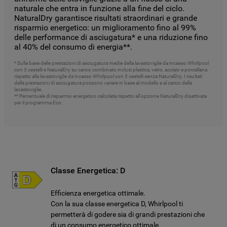
naturale che entra in funzione alla fine del ciclo.
NaturalDry
garantisce risultati straordinari e grande
risparmio energetico
: un miglioramento fino al 99%
delle performance di asciugatura* e una riduzione fino
al 40% del consumo di energia**.
* Sulla base delle prestazioni di asciugatura medie della lavastoviglie da incasso Whirlpool
con 3 cestelli e NaturalDry su carico combinato inclusi plastica, vetro, acciaio e porcellana
rispetto alla lavastoviglie da incasso Whirlpool con 3 cestelli senza NaturalDry. I risultati
delle prestazioni di asciugatura possono variare in base al modello e al carico della
lavastoviglie.
** Percentuale di risparmio energetico calcolata rispetto all'opzione NaturalDry disattivata
per il programma Eco.
Classe Energetica: D
Efficienza energetica ottimale.
Con la sua classe energetica D, Whirlpool ti
permetterà di godere sia di grandi prestazioni che
di un consumo energetico ottimale.