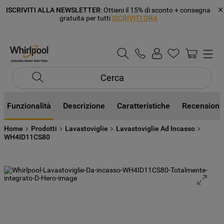
ISCRIVITI ALLA NEWSLETTER
: Ottieni il 15% di sconto + consegna
gratuita per tutti
ISCRIVITI ORA
Cerca
Funzionalità
Descrizione
Caratteristiche
Recensioni
Home
Prodotti
Lavastoviglie
Lavastoviglie Ad Incasso
WH4ID11CS80