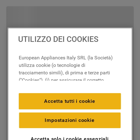
UTILIZZO DEI COOKIES
European Appliances Italy SRL (la Società)
utilizza cookie (o tecnologie di
tracciamento simili), di prima e terze parti
("Cookies"), (i) per assicurare il corretto
funzionamento del sito, ricordare le
impostazioni scelte dall'utente e per
Accetta tutti i cookie
migliorare l'esperienza di navigazione
(cookie tecnici), (ii) per finalità statistiche e
per rilevare l’audience del nostro sito e
Impostazioni cookie
come interagisce con il sito (cookie
analitici), (iii) per annunci personalizzati e
Accetta solo i cookie essenziali