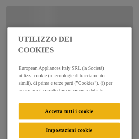
UTILIZZO DEI
COOKIES
European Appliances Italy SRL (la Società)
utilizza cookie (o tecnologie di tracciamento
simili), di prima e terze parti ("Cookies"), (i) per
assicurare il corretto funzionamento del sito,
ricordare le impostazioni scelte dall'utente e per
migliorare l'esperienza di navigazione (cookie
Accetta tutti i cookie
tecnici), (ii) per finalità statistiche e per rilevare
l’audience del nostro sito e come interagisce con
il sito (cookie analitici), (iii) per annunci
Impostazioni cookie
personalizzati e non personalizzati basati sulle