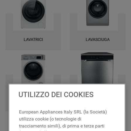
una garanzia di 2 anni su tutti i ricambi e la certezza di ottenere le
massime prestazioni.
LAVATRICI
LAVASCIUGA
UTILIZZO DEI COOKIES
ASCIUGATRICI
LAVASTOVIGLIE
European Appliances Italy SRL (la Società)
utilizza cookie (o tecnologie di
tracciamento simili), di prima e terze parti