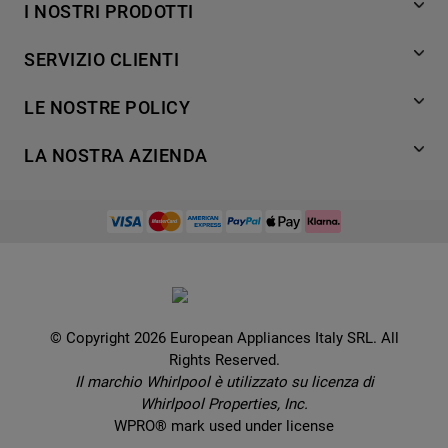
I NOSTRI PRODOTTI
Lavaggio
SERVIZIO CLIENTI
Refrigerazione
Acquista direttamente da Whirlpool
Cottura
LE NOSTRE POLICY
Supporto
Lavastoviglie
Termini e Condizioni
Contatti
LA NOSTRA AZIENDA
Aria condizionata
Cookie Policy
Piani di protezione
Set elettrodomestici
Promemoria sulla garanzia legale
European Appliances Italy SRL
Registra il tuo prodotto
Accessori
Etichette energetiche e schede prodotto
Lavora con noi
Service locator
Ricambi
Informativa sulla Privacy
Manuali d'uso
Wcollection
Sostituzione prodotto danneggiato
Problemi e soluzioni
Brochures
Consegna
Prenota un appuntamento
Ricette
© Copyright 2026 European Appliances Italy SRL. All
Codice etico
Domande frequenti
Rights Reserved.
Installazione
Sul sicuro
Il marchio Whirlpool è utilizzato su licenza di
Dichiarazione di accessibilità
Whirlpool Properties, Inc.
Preferenze Cookie
WPRO® mark used under license