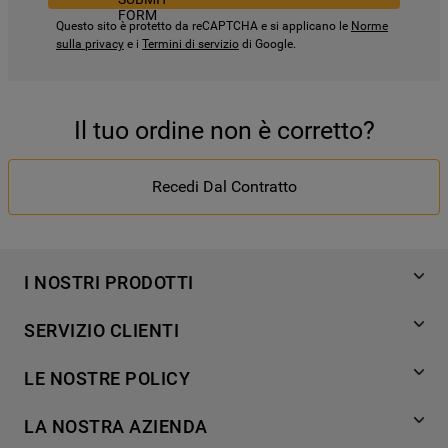
Questo sito è protetto da reCAPTCHA e si applicano le
Norme
sulla privacy
e i
Termini di servizio
di Google.
Il tuo ordine non è corretto?
Recedi Dal Contratto
I NOSTRI PRODOTTI
Lavaggio
SERVIZIO CLIENTI
Refrigerazione
Acquista direttamente da Whirlpool
Cottura
LE NOSTRE POLICY
Supporto
Lavastoviglie
Termini e Condizioni
Contatti
LA NOSTRA AZIENDA
Aria condizionata
Cookie Policy
Piani di protezione