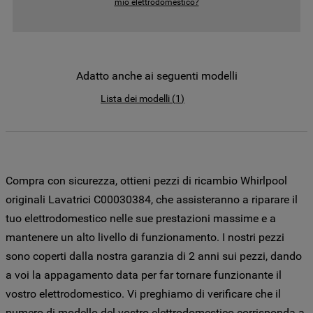
mio elettrodomestico?
come la Società utilizza i cookie o per
modificare le tue preferenze, consulta
l’informativa cookie
.
Per maggiori informazioni su come la
Adatto anche ai seguenti modelli
Società tratta i dati personali anche
Lista dei modelli
(
1
)
raccolti tramite i cookie consulta
l’Informativa Privacy
. Se scegli di chiudere
il banner utilizzando il pulsante “X” in alto
a destra, saranno mantenute le
impostazioni predefinite che non
Compra con sicurezza, ottieni pezzi di ricambio Whirlpool
consentono l’utilizzo di cookie diversi dai
originali Lavatrici C00030384, che assisteranno a riparare il
cookie tecnici. Cliccando sul pulsante
tuo elettrodomestico nelle sue prestazioni massime e a
"ACCETTO TUTTI I COOKIES", acconsenti
mantenere un alto livello di funzionamento. I nostri pezzi
all'utilizzo di tutti i nostri cookie e alla
sono coperti dalla nostra garanzia di 2 anni sui pezzi, dando
condivisione dei tuoi dati con terze parti
per tali finalità. Accedendo alla sezione
a voi la appagamento data per far tornare funzionante il
“VOGLIO DEFINIRE LE MIE PREFERENZE
vostro elettrodomestico. Vi preghiamo di verificare che il
SUI COOKIE”, potrai impostare in modo
numero di modello del vostro elettrodomestico corrisponda a