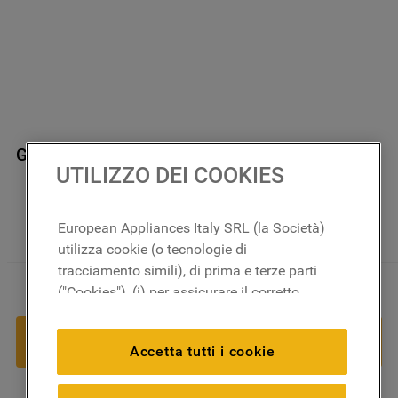
Guarnizione Oblo 'am1274x-873x' J00066066
UTILIZZO DEI COOKIES
In magazzino
European Appliances Italy SRL (la Società)
utilizza cookie (o tecnologie di
tracciamento simili), di prima e terze parti
49
,
73
€
－
＋
("Cookies"), (i) per assicurare il corretto
funzionamento del sito, ricordare le
impostazioni scelte dall'utente e per
AGGIUNGI AL CARRELLO
Accetta tutti i cookie
migliorare l'esperienza di navigazione
(cookie tecnici), (ii) per finalità statistiche e