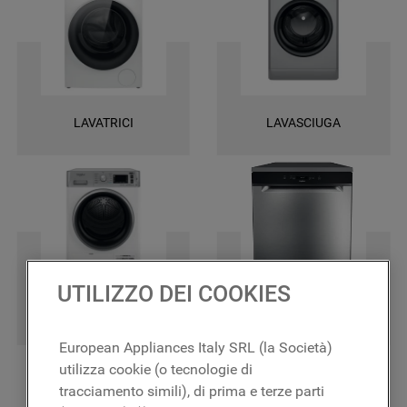
una garanzia di 2 anni su tutti i ricambi e la certezza di ottenere le
massime prestazioni.
LAVATRICI
LAVASCIUGA
UTILIZZO DEI COOKIES
ASCIUGATRICI
LAVASTOVIGLIE
European Appliances Italy SRL (la Società)
utilizza cookie (o tecnologie di
tracciamento simili), di prima e terze parti