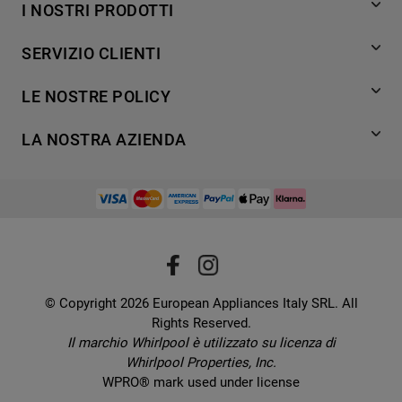
I NOSTRI PRODOTTI
Lavaggio
SERVIZIO CLIENTI
Refrigerazione
Acquista direttamente da Whirlpool
Cottura
LE NOSTRE POLICY
Supporto
Lavastoviglie
Termini e Condizioni
Contatti
LA NOSTRA AZIENDA
Aria condizionata
Cookie Policy
Piani di protezione
Set elettrodomestici
Promemoria sulla garanzia legale
European Appliances Italy SRL
Registra il tuo prodotto
Accessori
Etichette energetiche e schede prodotto
Lavora con noi
Service locator
Ricambi
Informativa sulla Privacy
Manuali d'uso
Wcollection
Sostituzione prodotto danneggiato
Problemi e soluzioni
Brochures
Consegna
Prenota un appuntamento
Ricette
© Copyright 2026 European Appliances Italy SRL. All
Codice etico
Domande frequenti
Rights Reserved.
Installazione
Sul sicuro
Il marchio Whirlpool è utilizzato su licenza di
Dichiarazione di accessibilità
Whirlpool Properties, Inc.
Preferenze Cookie
WPRO® mark used under license