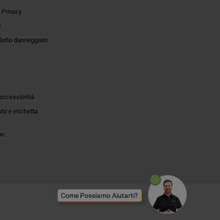
 Privacy
o
dotto danneggiato
accessibilità
to e etichetta
ie
Come Possiamo Aiutarti?