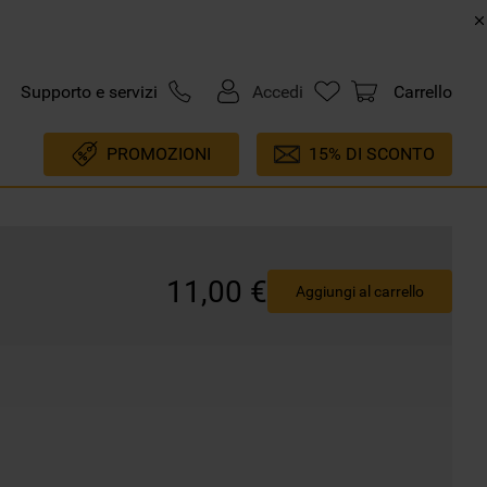
Supporto e servizi
Accedi
Carrello
PROMOZIONI
15% DI SCONTO
11
,
00
€
Aggiungi al carrello