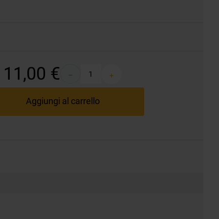
11
,
00
€
－
＋
Aggiungi al carrello