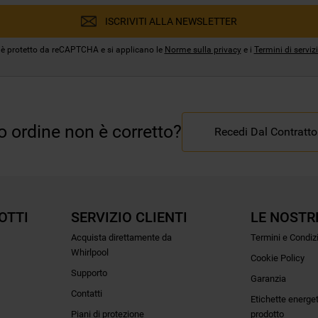
ISCRIVITI ALLA NEWSLETTER
 è protetto da reCAPTCHA e si applicano le
Norme sulla privacy
e i
Termini di serviz
uo ordine non è corretto?
Recedi Dal Contratto
OTTI
SERVIZIO CLIENTI
LE NOSTR
Acquista direttamente da
Termini e Condiz
Whirlpool
Cookie Policy
Supporto
Garanzia
Contatti
Etichette energe
Piani di protezione
prodotto