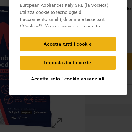
European Appliances Italy SRL (la Società)
Autoestinguente
utilizza cookie (o tecnologie di
In magazzino
tracciamento simili), di prima e terze parti
("Cookies"), (i) per assicurare il corretto
funzionamento del sito, ricordare le
impostazioni scelte dall'utente e per
Accetta tutti i cookie
migliorare l'esperienza di navigazione
(cookie tecnici), (ii) per finalità statistiche e
per rilevare l’audience del nostro sito e
Impostazioni cookie
come interagisce con il sito (cookie
analitici), (iii) per annunci personalizzati e
Accetta solo i cookie essenziali
non personalizzati basati sulle abitudini
degli utenti, interazioni con il sito e interessi
(anche per il tramite di terze parti e su altri
siti web o piattaforme social, come ad
esempio Google LLC - scopri maggiori
informazioni sulla Privacy Policy di Google
qui: