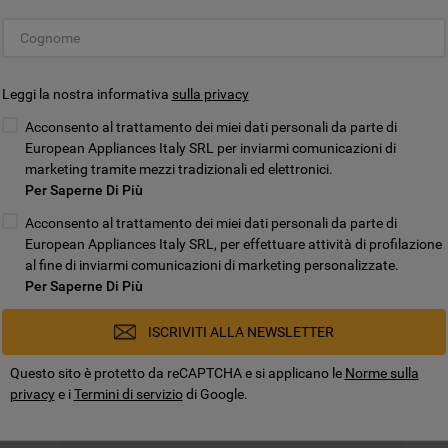
Leggi la nostra informativa
sulla privacy
Acconsento al trattamento dei miei dati personali da parte di
European Appliances Italy SRL per inviarmi comunicazioni di
marketing tramite mezzi tradizionali ed elettronici.
Per Saperne Di Più
FILTRO A CARBONE - TIPO 150
Acconsento al trattamento dei miei dati personali da parte di
European Appliances Italy SRL, per effettuare attività di profilazione
CHF150/1
al fine di inviarmi comunicazioni di marketing personalizzate.
Per Saperne Di Più
Prodotto non disponibile nel negozio
ISCRIVITI ALLA NEWSLETTER
Questo sito è protetto da reCAPTCHA e si applicano le
Norme sulla
privacy
e i
Termini di servizio
di Google.