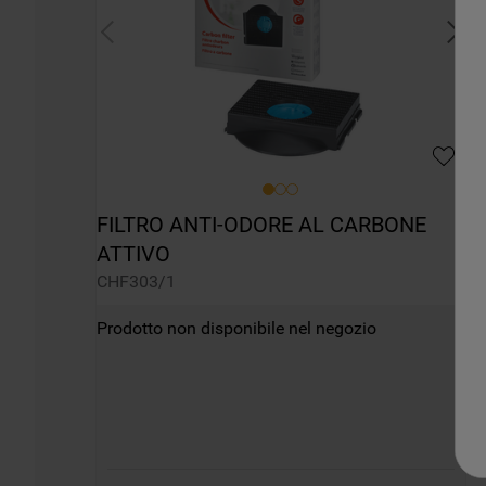
FILTRO ANTI-ODORE AL CARBONE 
ATTIVO
CHF303/1
Prodotto non disponibile nel negozio