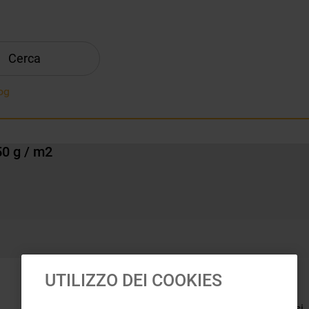
Cerca
og
50 g / m2
Universale
UTILIZZO DEI COOKIES
Anti odore
Assorbe i grassi