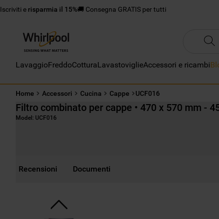
Iscriviti e
risparmia il 15%
🚚 Consegna GRATIS per tutti
Lavaggio
Freddo
Cottura
Lavastoviglie
Accessori e ricambi
Bl
Home
Accessori
Cucina
Cappe
UCF016
Filtro combinato per cappe • 470 x 570 mm - 4
Model:
UCF016
Recensioni
Documenti