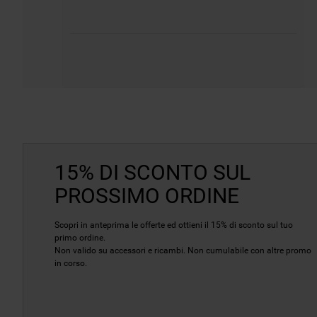
15% DI SCONTO SUL
PROSSIMO ORDINE
Scopri in anteprima le offerte ed ottieni il 15% di sconto sul tuo
primo ordine.
Non valido su accessori e ricambi. Non cumulabile con altre promo
in corso.