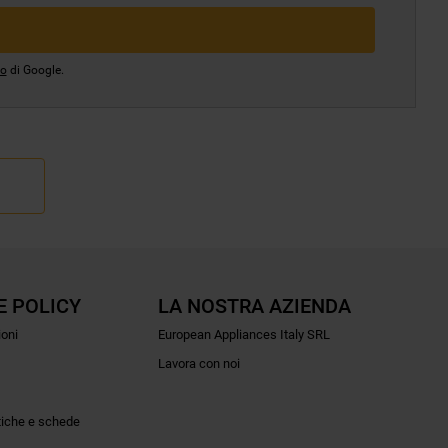
io
di Google.
E POLICY
LA NOSTRA AZIENDA
ioni
European Appliances Italy SRL
Lavora con noi
tiche e schede