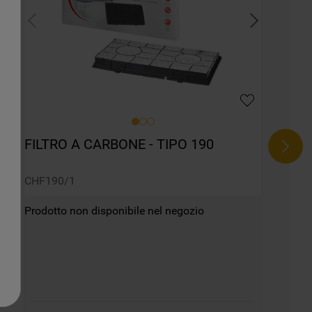
FILTRO A CARBONE - TIPO 190
CHF190/1
Prodotto non disponibile nel negozio