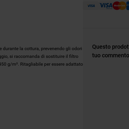
https://business.safety.google/privacy/
) e
migliorare l'efficacia della nostra strategia
di marketing (cookie di profilazione e
marketing) e (iv) per personalizzare il
contenuto editoriale del sito basato
sull'utilizzo del sito stesso da parte
dell'utente, migliorare le funzionalità del
Questo prodott
re durante la cottura, prevenendo gli odori
sito e offrire funzionalità specifiche (cookie
tuo commento 
funzionali). Per maggiori informazioni su
gio, si raccomanda di sostituire il filtro
come la Società utilizza i cookie o per
50 g/m². Ritagliabile per essere adattato
modificare le tue preferenze, consulta
l’informativa cookie
.
Per maggiori informazioni su come la
Società tratta i dati personali anche raccolti
tramite i cookie consulta
l’Informativa
Privacy
. Se scegli di chiudere il banner
utilizzando il pulsante “X” in alto a destra,
saranno mantenute le impostazioni