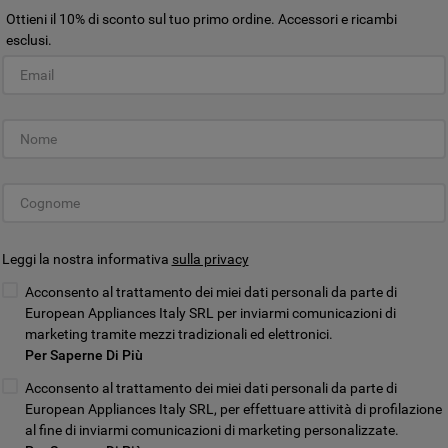
sul pulsante "ACCETTO TUTTI I COOKIES",
Ottieni il 10% di sconto sul tuo primo ordine. Accessori e ricambi
acconsenti all'utilizzo di tutti i nostri cookie
esclusi.
e alla condivisione dei tuoi dati con terze
parti per tali finalità. Accedendo alla
Customer Service Elettrodomestic
sezione “VOGLIO DEFINIRE LE MIE
PREFERENZE SUI COOKIE”, potrai
impostare in modo specifico le tue
preferenze.
Leggi la nostra informativa
sulla privacy
tico
Manuali di istruzioni
Acconsento al trattamento dei miei dati personali da parte di
sivi
Consulta o scarica i manuali
Trova 
European Appliances Italy SRL per inviarmi comunicazioni di
marketing tramite mezzi tradizionali ed elettronici.
VEDI I MANUALI
Per Saperne Di Più
Acconsento al trattamento dei miei dati personali da parte di
European Appliances Italy SRL, per effettuare attività di profilazione
al fine di inviarmi comunicazioni di marketing personalizzate.