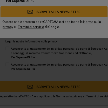
Per Saperne Di Più
ISCRIVITI ALLA NEWSLETTER
Questo sito è protetto da reCAPTCHA e si applicano le
Norme sulla
privacy
e i
Termini di servizio
di Google.
Leggi la nostra informativa
sulla privacy
Acconsento al trattamento dei miei dati personali da parte di European App
e sondaggi di mercato tramite mezzi tradizionali ed elettronici,
Per Saperne Di Più
Acconsento al trattamento dei miei dati personali da parte di European Appli
Per Saperne Di Più
ISCRIVITI ALLA NEWSLETTER
 è protetto da reCAPTCHA e si applicano le
Norme sulla privacy
e i
Termini di serviz