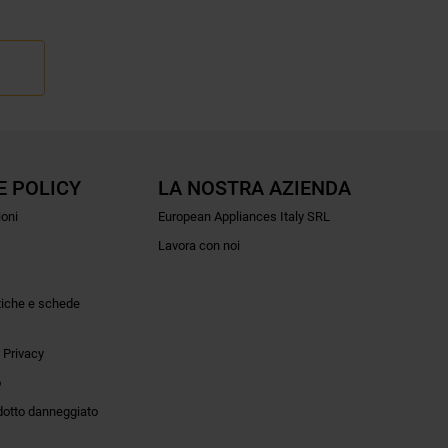
E POLICY
LA NOSTRA AZIENDA
ioni
European Appliances Italy SRL
Lavora con noi
tiche e schede
 Privacy
o
dotto danneggiato