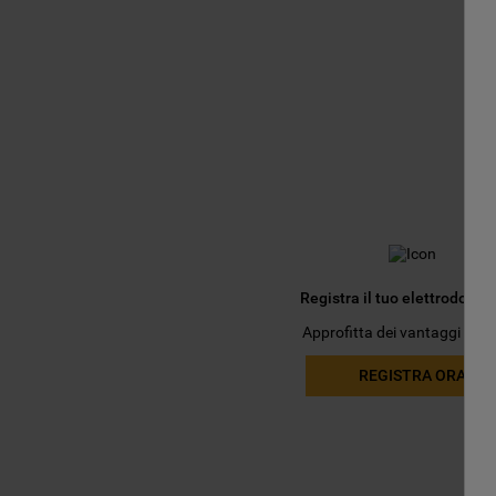
Registra il tuo elettrodomes
Approfitta dei vantaggi esclu
REGISTRA ORA