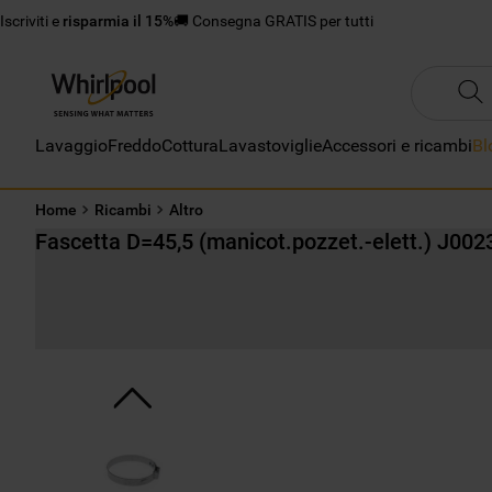
Iscriviti e
risparmia il 15%
🚚 Consegna GRATIS per tutti
Lavaggio
Freddo
Cottura
Lavastoviglie
Accessori e ricambi
Bl
Home
Ricambi
Altro
Fascetta D=45,5 (manicot.pozzet.-elett.) J00