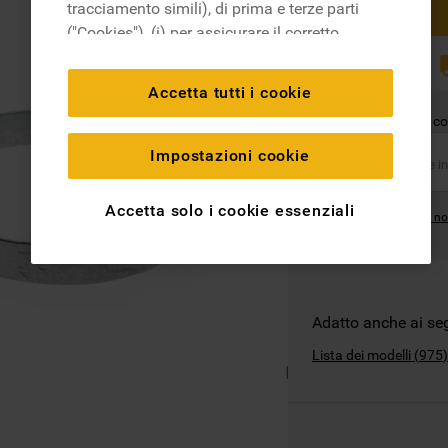
tracciamento simili), di prima e terze parti
("Cookies"), (i) per assicurare il corretto
funzionamento del sito, ricordare le
RICAMBI
ORIGINALI
impostazioni scelte dall'utente e per
Accetta tutti i cookie
migliorare l'esperienza di navigazione
Questo ricambio è co
(cookie tecnici), (ii) per finalità statistiche e
per rilevare l’audience del nostro sito e
Impostazioni cookie
come interagisce con il sito (cookie
analitici), (iii) per annunci personalizzati e
Accetta solo i cookie essenziali
Dove posso trovare il no
non personalizzati basati sulle abitudini
degli utenti, interazioni con il sito e interessi
(anche per il tramite di terze parti e su altri
siti web o piattaforme social, come ad
esempio Google LLC - scopri maggiori
Adatto anche ai se
informazioni sulla Privacy Policy di Google
Lista dei modelli
(
975
)
qui:
https://business.safety.google/privacy/
) e
migliorare l'efficacia della nostra strategia
di marketing (cookie di profilazione e