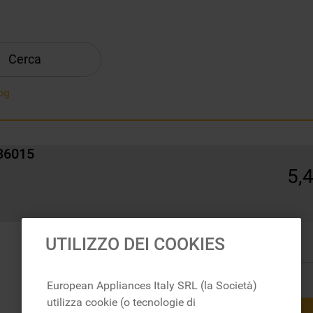
Cerca
og
236015
5
,
In magazzino
UTILIZZO DEI COOKIES
European Appliances Italy SRL (la Società)
utilizza cookie (o tecnologie di