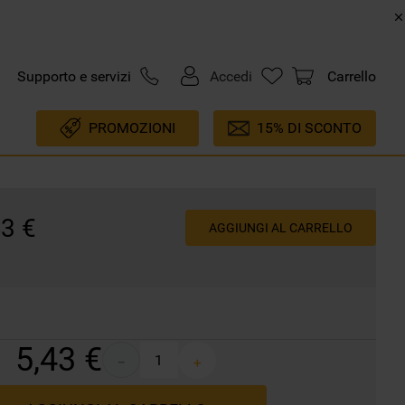
Supporto e servizi
Accedi
Carrello
PROMOZIONI
15% DI SCONTO
43
€
AGGIUNGI AL CARRELLO
5
,
43
€
－
＋