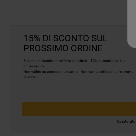
15% DI SCONTO SUL
PROSSIMO ORDINE
Scopri in anteprima le offerte ed ottieni il 15% di sconto sul tuo
primo ordine.
Non valido su accessori e ricambi. Non cumulabile con altre promo
in corso.
Questo sito