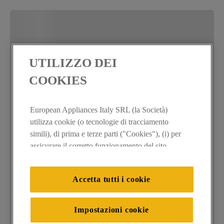
UTILIZZO DEI
COOKIES
European Appliances Italy SRL (la Società)
utilizza cookie (o tecnologie di tracciamento
simili), di prima e terze parti ("Cookies"), (i) per
assicurare il corretto funzionamento del sito,
ricordare le impostazioni scelte dall'utente e per
migliorare l'esperienza di navigazione (cookie
Accetta tutti i cookie
tecnici), (ii) per finalità statistiche e per rilevare
l’audience del nostro sito e come interagisce con
il sito (cookie analitici), (iii) per annunci
Impostazioni cookie
personalizzati e non personalizzati basati sulle