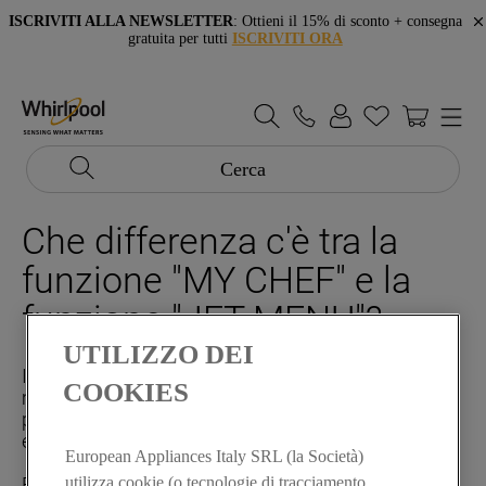
ISCRIVITI ALLA NEWSLETTER
: Ottieni il 15% di sconto + consegna
gratuita per tutti
ISCRIVITI ORA
Cerca
Che differenza c'è tra la
funzione "MY CHEF" e la
funzione "JET MENU"?
UTILIZZO DEI
Il sistema di programmazione My Chef è una
COOKIES
modalità assistita con un percorso di
programmazione che prevede 10 categorie di cibo,
ed un totale di 50 differenti pietanze.
European Appliances Italy SRL (la Società)
utilizza cookie (o tecnologie di tracciamento
E' sufficiente impostare il peso di ciò che si desidera