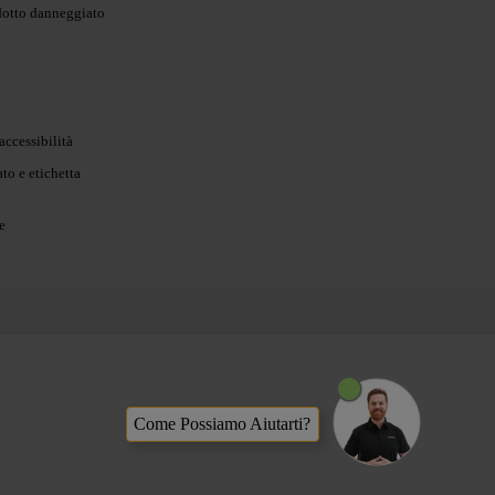
dotto danneggiato
accessibilità
to e etichetta
e
Come Possiamo Aiutarti?