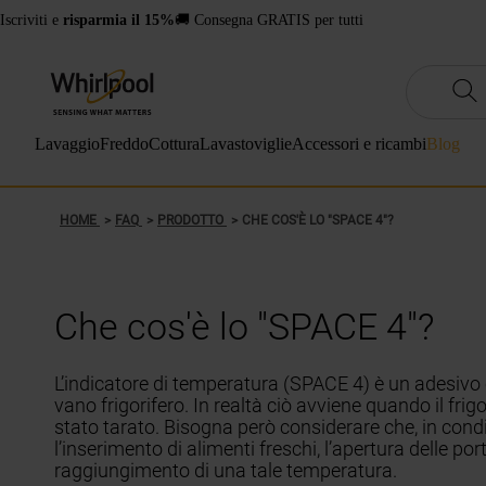
Iscriviti e
risparmia il 15%
🚚 Consegna GRATIS per tutti
Lavaggio
Freddo
Cottura
Lavastoviglie
Accessori e ricambi
Blog
HOME
FAQ
PRODOTTO
CHE COS'È LO "SPACE 4"?
Che cos'è lo "SPACE 4"?
L’indicatore di temperatura (SPACE 4) è un adesivo
vano frigorifero. In realtà ciò avviene quando il fr
stato tarato. Bisogna però considerare che, in condi
l’inserimento di alimenti freschi, l’apertura delle p
raggiungimento di una tale temperatura.