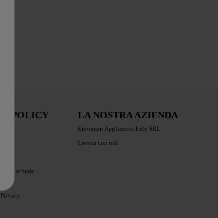
RE POLICY
LA NOSTRA AZIENDA
ioni
European Appliances Italy SRL
Lavora con noi
iche e schede
 Privacy