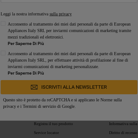
Per maggiori informazioni su come la Società
Leggi la nostra informativa
sulla privacy
tratta i dati personali anche raccolti tramite i
Acconsento al trattamento dei miei dati personali da parte di European
cookie consulta
l’Informativa Privacy
. Se
Appliances Italy SRL per inviarmi comunicazioni di marketing tramite
scegli di chiudere il banner utilizzando il
mezzi tradizionali ed elettronici.
tuo ordine non è corretto?
Recedi Dal Contratto
pulsante “X” in alto a destra, saranno mantenute
Per Saperne Di Più
le impostazioni predefinite che non consentono
Acconsento al trattamento dei miei dati personali da parte di European
l’utilizzo di cookie diversi dai cookie tecnici.
Appliances Italy SRL, per effettuare attività di profilazione al fine di
Cliccando sul pulsante "ACCETTO TUTTI I
inviarmi comunicazioni di marketing personalizzate.
DOTTI
SERVIZIO CLIENTI
LE NOST
COOKIES", acconsenti all'utilizzo di tutti i
Per Saperne Di Più
nostri cookie e alla condivisione dei tuoi dati con
Acquista direttamente da
Termini e Condiz
ISCRIVITI ALLA NEWSLETTER
terze parti per tali finalità. Accedendo alla
Whirlpool
Cookie Policy
sezione “VOGLIO DEFINIRE LE MIE
Supporto
Garanzia
Questo sito è protetto da reCAPTCHA e si applicano le
Norme sulla
PREFERENZE SUI COOKIE”, potrai
Contatti
privacy
e i
Termini di servizio
di Google.
Etichette energet
impostare in modo specifico le tue preferenze.
Piani di protezione
prodotto
Registra il tuo prodotto
Informativa sulla
Service locator
Diritto di recesso