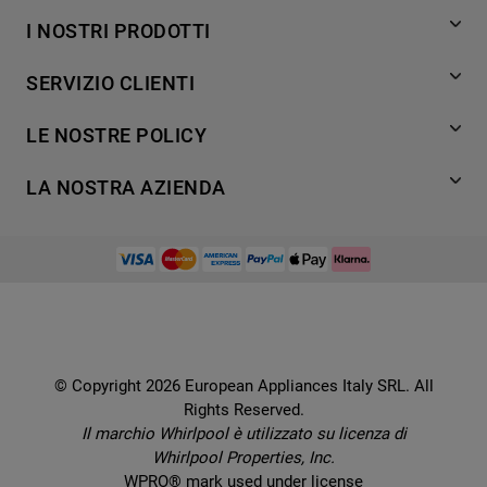
I NOSTRI PRODOTTI
Lavaggio
SERVIZIO CLIENTI
Refrigerazione
Acquista direttamente da Whirlpool
Cottura
LE NOSTRE POLICY
Supporto
Lavastoviglie
Termini e Condizioni
Contatti
LA NOSTRA AZIENDA
Aria condizionata
Cookie Policy
Piani di protezione
Set elettrodomestici
Promemoria sulla garanzia legale
European Appliances Italy SRL
Registra il tuo prodotto
Accessori
Etichette energetiche e schede prodotto
Lavora con noi
Service locator
Ricambi
Informativa sulla Privacy
Manuali d'uso
Wcollection
Sostituzione prodotto danneggiato
Problemi e soluzioni
Brochures
Consegna
Prenota un appuntamento
Ricette
© Copyright 2026 European Appliances Italy SRL. All
Codice etico
Domande frequenti
Rights Reserved.
Installazione
Sul sicuro
Il marchio Whirlpool è utilizzato su licenza di
Dichiarazione di accessibilità
Whirlpool Properties, Inc.
Preferenze Cookie
WPRO® mark used under license