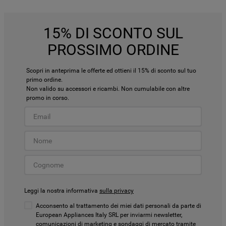
15% DI SCONTO SUL
PROSSIMO ORDINE
Scopri in anteprima le offerte ed ottieni il 15% di sconto sul tuo
primo ordine.
Non valido su accessori e ricambi. Non cumulabile con altre
promo in corso.
Leggi la nostra informativa
sulla privacy
Acconsento al trattamento dei miei dati personali da parte di
European Appliances Italy SRL per inviarmi newsletter,
comunicazioni di marketing e sondaggi di mercato tramite