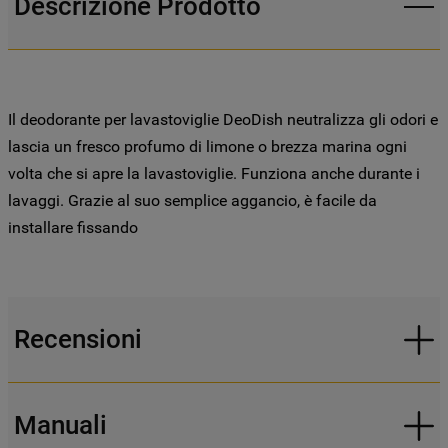
Descrizione Prodotto
l’informativa cookie
.
Per maggiori informazioni su come la
Società tratta i dati personali anche
raccolti tramite i cookie consulta
Il deodorante per lavastoviglie DeoDish neutralizza gli odori e
l’Informativa Privacy
. Se scegli di chiudere
lascia un fresco profumo di limone o brezza marina ogni
il banner utilizzando il pulsante “X” in alto
volta che si apre la lavastoviglie. Funziona anche durante i
a destra, saranno mantenute le
lavaggi. Grazie al suo semplice aggancio, è facile da
impostazioni predefinite che non
installare fissando
consentono l’utilizzo di cookie diversi dai
cookie tecnici. Cliccando sul pulsante
"ACCETTO TUTTI I COOKIES", acconsenti
all'utilizzo di tutti i nostri cookie e alla
condivisione dei tuoi dati con terze parti
Recensioni
per tali finalità. Accedendo alla sezione
“VOGLIO DEFINIRE LE MIE PREFERENZE
SUI COOKIE”, potrai impostare in modo
Manuali
specifico le tue preferenze.