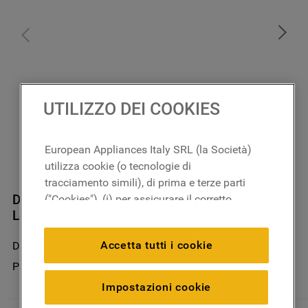
UTILIZZO DEI COOKIES
European Appliances Italy SRL (la Società)
utilizza cookie (o tecnologie di
tracciamento simili), di prima e terze parti
Deodorante Per Lavastoviglie (Display 16 +
("Cookies"), (i) per assicurare il corretto
Lemon + Acquamarine)
funzionamento del sito, ricordare le
impostazioni scelte dall'utente e per
Accetta tutti i cookie
DWD020
migliorare l'esperienza di navigazione
(cookie tecnici), (ii) per finalità statistiche e
Prodotto non disponibile nel negozio
per rilevare l’audience del nostro sito e
Impostazioni cookie
come interagisce con il sito (cookie