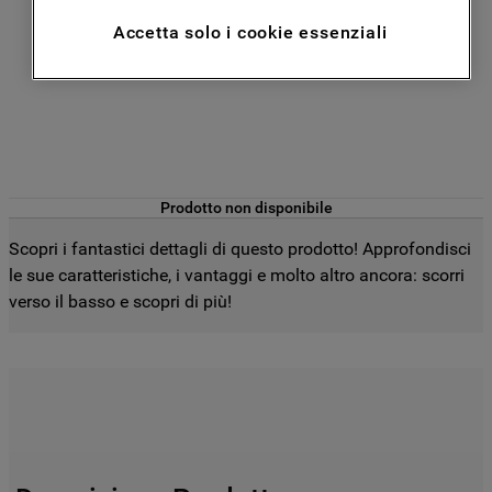
analitici), (iii) per annunci personalizzati e
Accetta solo i cookie essenziali
non personalizzati basati sulle abitudini
degli utenti, interazioni con il sito e
interessi (anche per il tramite di terze parti
e su altri siti web o piattaforme social,
come ad esempio Google LLC - scopri
maggiori informazioni sulla Privacy Policy
di Google qui:
Prodotto non disponibile
https://business.safety.google/privacy/
) e
migliorare l'efficacia della nostra strategia
Scopri i fantastici dettagli di questo prodotto! Approfondisci
di marketing (cookie di profilazione e
le sue caratteristiche, i vantaggi e molto altro ancora: scorri
marketing) e (iv) per personalizzare il
verso il basso e scopri di più!
contenuto editoriale del sito basato
sull'utilizzo del sito stesso da parte
dell'utente, migliorare le funzionalità del
sito e offrire funzionalità specifiche (cookie
funzionali). Per maggiori informazioni su
come la Società utilizza i cookie o per
modificare le tue preferenze, consulta