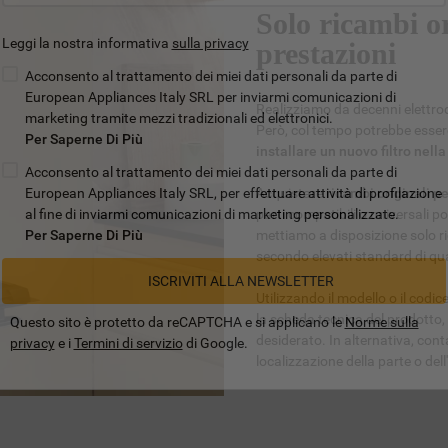
Solo ricambi or
Leggi la nostra informativa
sulla privacy
prestazioni
Acconsento al trattamento dei miei dati personali da parte di
European Appliances Italy SRL per inviarmi comunicazioni di
Realizziamo da decenni elettrod
marketing tramite mezzi tradizionali ed elettronici.
Però, col tempo potrebbe esse
Per Saperne Di Più
installare un nuovo filtro nella
Acconsento al trattamento dei miei dati personali da parte di
European Appliances Italy SRL, per effettuare attività di profilazione
Acquistare
ricambi originali p
al fine di inviarmi comunicazioni di marketing personalizzate.
parti compatibili o universali 
Per Saperne Di Più
mettiamo a disposizione solo ric
secondo elevati standard di qua
ISCRIVITI ALLA NEWSLETTER
Utilizzando il modello o il codi
la scheda tecnica del prodotto,
Questo sito è protetto da reCAPTCHA e si applicano le
Norme sulla
desiderato. In alternativa, con
privacy
e i
Termini di servizio
di Google.
localizzazione della parte o del