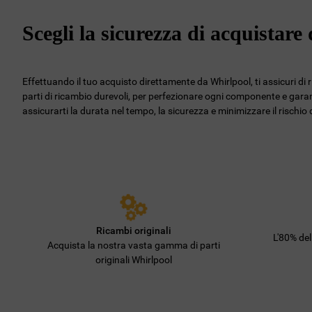
Scegli la sicurezza di acquistar
Effettuando il tuo acquisto direttamente da Whirlpool, ti assicuri di 
parti di ricambio durevoli, per perfezionare ogni componente e garant
assicurarti la durata nel tempo, la sicurezza e minimizzare il rischi
Ricambi originali
L'80% de
Acquista la nostra vasta gamma di parti
originali Whirlpool