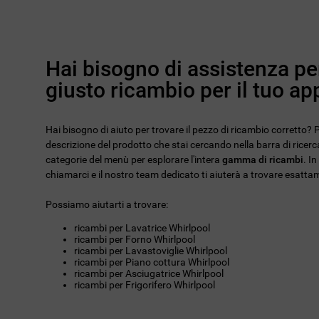
Hai bisogno di assistenza per
giusto ricambio per il tuo a
Hai bisogno di aiuto per trovare il pezzo di ricambio corretto? Pu
descrizione del prodotto che stai cercando nella barra di ricerca
categorie del menù per esplorare l'intera
gamma di ricambi
. I
chiamarci e il nostro team dedicato ti aiuterà a trovare esattam
Possiamo aiutarti a trovare:
ricambi per Lavatrice Whirlpool
ricambi per Forno Whirlpool
ricambi per Lavastoviglie Whirlpool
ricambi per Piano cottura Whirlpool
ricambi per Asciugatrice Whirlpool
ricambi per Frigorifero Whirlpool