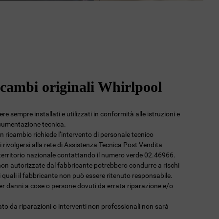
icambi originali Whirlpool
e sempre installati e utilizzati in conformità alle istruzioni e
ocumentazione tecnica.
 un ricambio richiede l’intervento di personale tecnico
 rivolgersi alla rete di Assistenza Tecnica Post Vendita
l territorio nazionale contattando il numero verde 02.46966.
non autorizzate dal fabbricante potrebbero condurre a rischi
 i quali il fabbricante non può essere ritenuto responsabile.
per danni a cose o persone dovuti da errata riparazione e/o
to da riparazioni o interventi non professionali non sarà