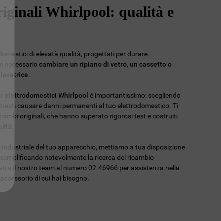
iginali Whirlpool: qualità e
omestici di elevatà qualità, progettati per durare.
re necessario
cambiare un ripiano di vetro, un cassetto o
 lavatrice
.
er elettrodomestici Whirlpool
è importantissimo: scegliendo
potresti causare danni permanenti al tuo elettrodomestico. Ti
ambi originali, che hanno superato rigorosi test e costruiti
lità.
ce industriale del tuo apparecchio, mettiamo a tua disposizione
 semplificando notevolmente la ricerca del ricambio
tatta il nostro team al numero 02.46966 per assistenza nella
l'accessorio di cui hai bisogno.