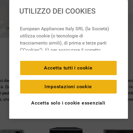
UTILIZZO DEI COOKIES
Ricerca
European Appliances Italy SRL (la Società)
utilizza cookie (o tecnologie di
tracciamento simili), di prima e terze parti
("Cookies"), (i) per assicurare il corretto
funzionamento del sito, ricordare le
impostazioni scelte dall'utente e per
Accetta tutti i cookie
migliorare l'esperienza di navigazione
(cookie tecnici), (ii) per finalità statistiche e
, ci dedichiamo all'ideazione di soluzioni per l'ambiente domestico, mett
per rilevare l’audience del nostro sito e
Impostazioni cookie
ità. Quando scegli un
ricambio originale Whirlpool
, puoi essere certo di r
come interagisce con il sito (cookie
i pezzi di ricambio
sarà facile trovare quello di cui hai bisogno: basta utili
una garanzia di 2 anni su tutti i ricambi e la certezza di ottenere le mas
analitici), (iii) per annunci personalizzati e
Accetta solo i cookie essenziali
non personalizzati basati sulle abitudini
degli utenti, interazioni con il sito e interessi
(anche per il tramite di terze parti e su altri
siti web o piattaforme social, come ad