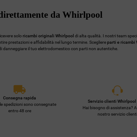
Privacy
. Se scegli di chiudere il banner
e direttamente da Whirlpool
utilizzando il pulsante “X” in alto a destra,
saranno mantenute le impostazioni
predefinite che non consentono l’utilizzo di
cookie diversi dai cookie tecnici. Cliccando
ricevere solo
ricambi originali Whirlpool
di alta qualità. I nostri team spec
sul pulsante "ACCETTO TUTTI I COOKIES",
ire prestazioni e affidabilità nel lungo termine. Scegliere
parti e ricambi
o di danneggiare il tuo elettrodomestico con parti non autentiche.
acconsenti all'utilizzo di tutti i nostri cookie
e alla condivisione dei tuoi dati con terze
parti per tali finalità. Accedendo alla
sezione “VOGLIO DEFINIRE LE MIE
PREFERENZE SUI COOKIE”, potrai
impostare in modo specifico le tue
preferenze.
Consegna rapida
Servizio clienti Whirlpool 
lle spedizioni sono consegnate
Hai bisogno di assistenza? Af
entro 48 ore
nostro servizio client