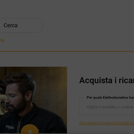
Cerca
og
Acquista i rica
Per quale Elettrodometico ha
Dove posso trovare il nome del mod