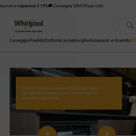
Iscriviti e
risparmia il 15%
🚚 Consegna GRATIS per tutti
Lavaggio
Freddo
Cottura
Lavastoviglie
Accessori e ricambi
Bl
Parti di ricambio originali Whirlpool: ripara il
tuo elettrodomestico con i nostri ricambi
autentici e garantiti