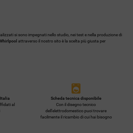
ializzati si sono impegnati nello studio, nei test e nella produzione di
 Whirlpool
attraverso il nostro sito è la scelta più giusta per
Italia
Scheda tecnica disponibile
fidati al
Con il disegno tecnico
i
dell'elettrodomestico puoi trovare
facilmente il ricambio di cui hai bisogno