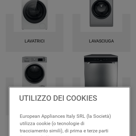
una garanzia di 2 anni su tutti i ricambi e la certezza di ottenere le
massime prestazioni.
LAVATRICI
LAVASCIUGA
UTILIZZO DEI COOKIES
ASCIUGATRICI
LAVASTOVIGLIE
European Appliances Italy SRL (la Società)
utilizza cookie (o tecnologie di
tracciamento simili), di prima e terze parti