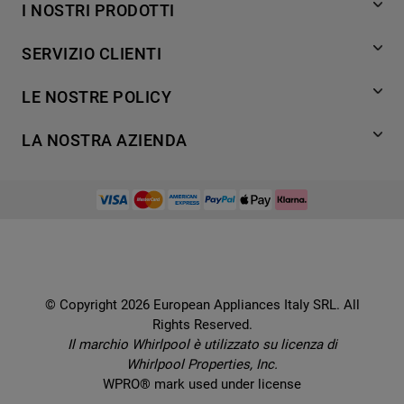
I NOSTRI PRODOTTI
Lavaggio
SERVIZIO CLIENTI
Refrigerazione
Acquista direttamente da Whirlpool
Cottura
LE NOSTRE POLICY
Supporto
Lavastoviglie
Termini e Condizioni
Contatti
LA NOSTRA AZIENDA
Aria condizionata
Cookie Policy
Piani di protezione
Set elettrodomestici
Promemoria sulla garanzia legale
European Appliances Italy SRL
Registra il tuo prodotto
Accessori
Etichette energetiche e schede prodotto
Lavora con noi
Service locator
Ricambi
Informativa sulla Privacy
Manuali d'uso
Wcollection
Sostituzione prodotto danneggiato
Problemi e soluzioni
Brochures
Consegna
Prenota un appuntamento
Ricette
© Copyright 2026 European Appliances Italy SRL. All
Codice etico
Domande frequenti
Rights Reserved.
Installazione
Sul sicuro
Il marchio Whirlpool è utilizzato su licenza di
Dichiarazione di accessibilità
Whirlpool Properties, Inc.
Preferenze Cookie
WPRO® mark used under license