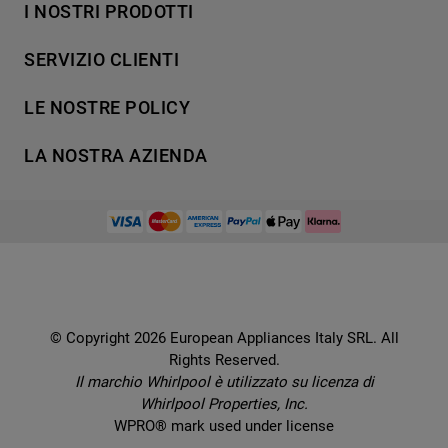
I NOSTRI PRODOTTI
Lavaggio
SERVIZIO CLIENTI
Refrigerazione
Acquista direttamente da Whirlpool
Cottura
LE NOSTRE POLICY
Supporto
Lavastoviglie
Termini e Condizioni
Contatti
LA NOSTRA AZIENDA
Aria condizionata
Cookie Policy
Piani di protezione
Set elettrodomestici
Promemoria sulla garanzia legale
European Appliances Italy SRL
Registra il tuo prodotto
Accessori
Etichette energetiche e schede prodotto
Lavora con noi
Service locator
Ricambi
Informativa sulla Privacy
Manuali d'uso
Wcollection
Sostituzione prodotto danneggiato
Problemi e soluzioni
Brochures
Consegna
Prenota un appuntamento
Ricette
© Copyright 2026 European Appliances Italy SRL. All
Codice etico
Domande frequenti
Rights Reserved.
Installazione
Sul sicuro
Il marchio Whirlpool è utilizzato su licenza di
Dichiarazione di accessibilità
Whirlpool Properties, Inc.
Preferenze Cookie
WPRO® mark used under license