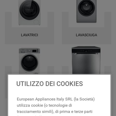
una garanzia di 2 anni su tutti i ricambi e la certezza di ottenere le
massime prestazioni.
LAVATRICI
LAVASCIUGA
UTILIZZO DEI COOKIES
ASCIUGATRICI
LAVASTOVIGLIE
European Appliances Italy SRL (la Società)
utilizza cookie (o tecnologie di
tracciamento simili), di prima e terze parti