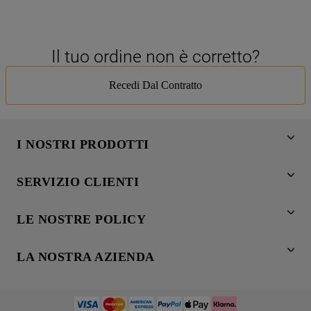
Il tuo ordine non è corretto?
Recedi Dal Contratto
I NOSTRI PRODOTTI
Lavaggio
SERVIZIO CLIENTI
Refrigerazione
Acquista direttamente da Whirlpool
Cottura
LE NOSTRE POLICY
Supporto
Lavastoviglie
Termini e Condizioni
Contatti
Aria condizionata
LA NOSTRA AZIENDA
Cookie Policy
Piani di protezione
Set elettrodomestici
Promemoria sulla garanzia legale
Registra il tuo prodotto
European Appliances Italy SRL
Accessori
Etichette energetiche e schede prodotto
Service locator
Lavora con noi
Ricambi