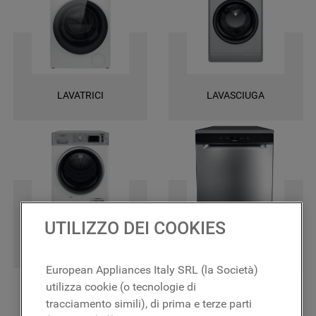
una garanzia di 2 anni su tutti i ricambi e la certezza di ottenere le
massime prestazioni.
LAVATRICI
LAVASCIUGA
UTILIZZO DEI COOKIES
ASCIUGATRICI
LAVASTOVIGLIE
European Appliances Italy SRL (la Società)
utilizza cookie (o tecnologie di
tracciamento simili), di prima e terze parti