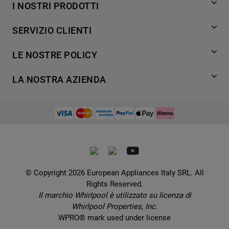
I NOSTRI PRODOTTI
Lavaggio
SERVIZIO CLIENTI
Refrigerazione
Acquista direttamente da Whirlpool
Cottura
LE NOSTRE POLICY
Supporto
Lavastoviglie
Termini e Condizioni
Contatti
LA NOSTRA AZIENDA
Aria condizionata
Cookie Policy
Piani di protezione
Set elettrodomestici
Promemoria sulla garanzia legale
European Appliances Italy SRL
Registra il tuo prodotto
Accessori
Etichette energetiche e schede prodotto
Lavora con noi
Service locator
Ricambi
Informativa sulla Privacy
Manuali d'uso
Wcollection
Sostituzione prodotto danneggiato
Problemi e soluzioni
Brochures
Consegna
Prenota un appuntamento
Ricette
© Copyright 2026 European Appliances Italy SRL. All
Codice etico
Domande frequenti
Rights Reserved.
Installazione
Sul sicuro
Il marchio Whirlpool è utilizzato su licenza di
Dichiarazione di accessibilità
Whirlpool Properties, Inc.
Preferenze Cookie
WPRO® mark used under license