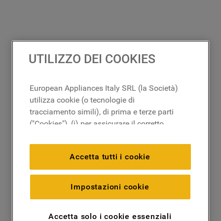
UTILIZZO DEI COOKIES
European Appliances Italy SRL (la Società)
utilizza cookie (o tecnologie di
tracciamento simili), di prima e terze parti
("Cookies"), (i) per assicurare il corretto
funzionamento del sito, ricordare le
impostazioni scelte dall'utente e per
Accetta tutti i cookie
migliorare l'esperienza di navigazione
(cookie tecnici), (ii) per finalità statistiche e
per rilevare l’audience del nostro sito e
Impostazioni cookie
come interagisce con il sito (cookie
analitici), (iii) per annunci personalizzati e
Accetta solo i cookie essenziali
non personalizzati basati sulle abitudini