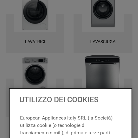
una garanzia di 2 anni su tutti i ricambi e la certezza di ottenere le
massime prestazioni.
LAVATRICI
LAVASCIUGA
UTILIZZO DEI COOKIES
ASCIUGATRICI
LAVASTOVIGLIE
European Appliances Italy SRL (la Società)
utilizza cookie (o tecnologie di
tracciamento simili), di prima e terze parti