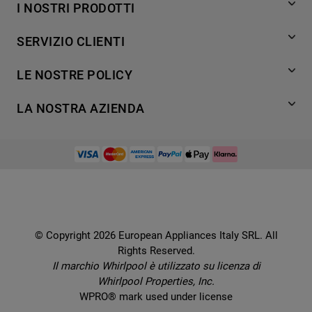
I NOSTRI PRODOTTI
Lavaggio
SERVIZIO CLIENTI
Refrigerazione
Acquista direttamente da Whirlpool
Cottura
LE NOSTRE POLICY
Supporto
Lavastoviglie
Termini e Condizioni
Contatti
LA NOSTRA AZIENDA
Aria condizionata
Cookie Policy
Piani di protezione
Set elettrodomestici
Promemoria sulla garanzia legale
European Appliances Italy SRL
Registra il tuo prodotto
Accessori
Etichette energetiche e schede prodotto
Lavora con noi
Service locator
Ricambi
Informativa sulla Privacy
Manuali d'uso
Wcollection
Sostituzione prodotto danneggiato
Problemi e soluzioni
Brochures
Consegna
Prenota un appuntamento
Ricette
© Copyright 2026 European Appliances Italy SRL. All
Codice etico
Domande frequenti
Rights Reserved.
Installazione
Sul sicuro
Il marchio Whirlpool è utilizzato su licenza di
Dichiarazione di accessibilità
Whirlpool Properties, Inc.
Preferenze Cookie
WPRO® mark used under license