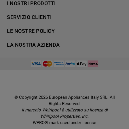
I NOSTRI PRODOTTI
Lavaggio
SERVIZIO CLIENTI
Refrigerazione
Acquista direttamente da Whirlpool
Cottura
LE NOSTRE POLICY
Supporto
Lavastoviglie
Termini e Condizioni
Contatti
LA NOSTRA AZIENDA
Aria condizionata
Cookie Policy
Piani di protezione
Set elettrodomestici
Promemoria sulla garanzia legale
European Appliances Italy SRL
Registra il tuo prodotto
Accessori
Etichette energetiche e schede prodotto
Lavora con noi
Service locator
Ricambi
Informativa sulla Privacy
Manuali d'uso
Wcollection
Sostituzione prodotto danneggiato
Problemi e soluzioni
Brochures
Consegna
Prenota un appuntamento
Ricette
© Copyright 2026 European Appliances Italy SRL. All
Codice etico
Domande frequenti
Rights Reserved.
Installazione
Sul sicuro
Il marchio Whirlpool è utilizzato su licenza di
Dichiarazione di accessibilità
Whirlpool Properties, Inc.
Preferenze Cookie
WPRO® mark used under license