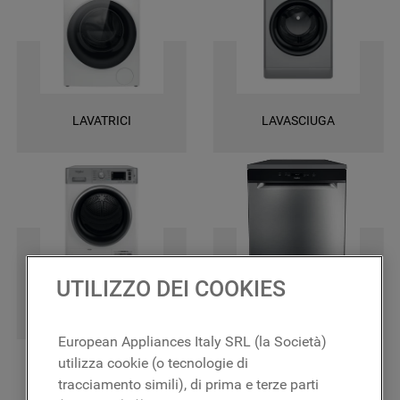
una garanzia di 2 anni su tutti i ricambi e la certezza di ottenere le
massime prestazioni.
LAVATRICI
LAVASCIUGA
UTILIZZO DEI COOKIES
ASCIUGATRICI
LAVASTOVIGLIE
European Appliances Italy SRL (la Società)
utilizza cookie (o tecnologie di
tracciamento simili), di prima e terze parti