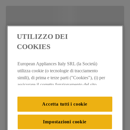
UTILIZZO DEI
COOKIES
European Appliances Italy SRL (la Società)
utilizza cookie (o tecnologie di tracciamento
simili), di prima e terze parti ("Cookies"), (i) per
assicurare il corretto funzionamento del sito,
ricordare le impostazioni scelte dall'utente e per
migliorare l'esperienza di navigazione (cookie
Accetta tutti i cookie
tecnici), (ii) per finalità statistiche e per rilevare
l’audience del nostro sito e come interagisce con
il sito (cookie analitici), (iii) per annunci
Impostazioni cookie
personalizzati e non personalizzati basati sulle