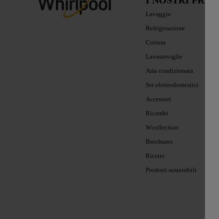
I NOSTRI PRO
Lavaggio
Refrigerazione
Cottura
Lavastoviglie
Aria condizionata
Set elettrodomestici
Accessori
Ricambi
Wcollection
Brochures
Ricette
Prodotti sostenibili