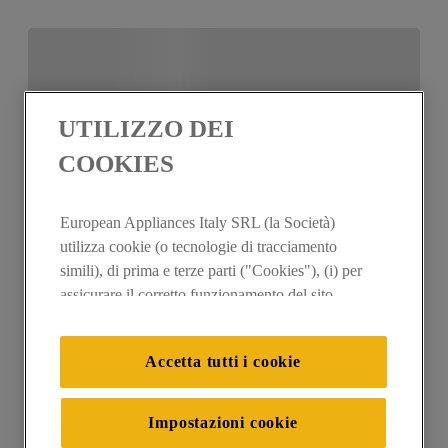
UTILIZZO DEI
COOKIES
European Appliances Italy SRL (la Società)
utilizza cookie (o tecnologie di tracciamento
simili), di prima e terze parti ("Cookies"), (i) per
assicurare il corretto funzionamento del sito,
ricordare le impostazioni scelte dall'utente e per
migliorare l'esperienza di navigazione (cookie
Accetta tutti i cookie
tecnici), (ii) per finalità statistiche e per rilevare
l’audience del nostro sito e come interagisce con
il sito (cookie analitici), (iii) per annunci
Impostazioni cookie
personalizzati e non personalizzati basati sulle