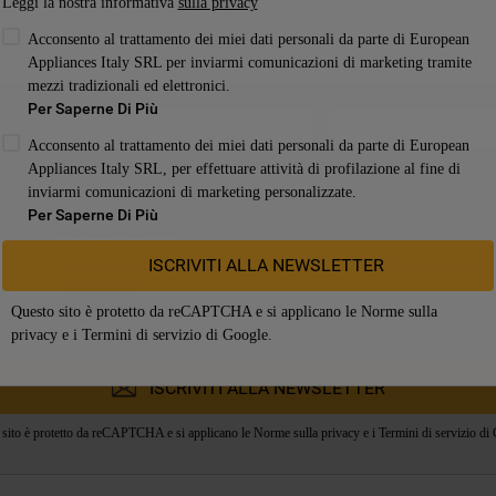
Leggi la nostra informativa
sulla privacy
otezione e assistenza
, in questa pagina troverai quello che stai c
Acconsento al trattamento dei miei dati personali da parte di European
Leggi di più
"motivo" di contatto per ricevere un aiuto più specifico e rapido.
Appliances Italy SRL per inviarmi comunicazioni di marketing tramite
mezzi tradizionali ed elettronici.
e ci stai contattando e il nostro sistema ti porterà verso il metod
Per Saperne Di Più
o Whirlpool torni a funzionare perfettamente nella maniera più v
Acconsento al trattamento dei miei dati personali da parte di European
Appliances Italy SRL, per effettuare attività di profilazione al fine di
aggiungerci direttamente allo 022030, oppure usare la nostra c
Leggi la nostra informativa
sulla privacy
inviarmi comunicazioni di marketing personalizzate.
Per Saperne Di Più
Acconsento al trattamento dei miei dati personali da parte di Whirlpool Italia srl per
Per Saperne Di Più
ISCRIVITI ALLA NEWSLETTER
Acconsento al trattamento dei miei dati personali da parte di Whirlpool Italia srl, per
personalizzate.
Per Saperne Di Più
Questo sito è protetto da reCAPTCHA e si applicano le
Norme sulla
privacy
e i
Termini di servizio
di Google.
ISCRIVITI ALLA NEWSLETTER
sito è protetto da reCAPTCHA e si applicano le
Norme sulla privacy
e i
Termini di servizio
di 