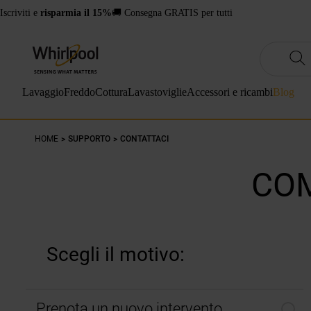
Iscriviti e
risparmia il 15%
🚚 Consegna GRATIS per tutti
Lavaggio
Freddo
Cottura
Lavastoviglie
Accessori e ricambi
Blog
HOME
SUPPORTO
CONTATTACI
COM
Scegli il motivo:
Prenota un nuovo intervento