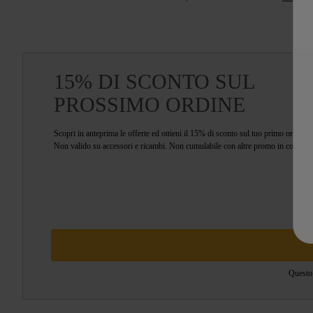
maggiori indicazioni sui nostri
piani di pr
Scegli il "motivo" principale per il qual
15% DI SCONTO SUL
elettrodomestic
PROSSIMO ORDINE
Puoi anche r
Scopri in anteprima le offerte ed ottieni il 15% di sconto sul tuo primo ordine.
Non valido su accessori e ricambi. Non cumulabile con altre promo in corso.
Questo 