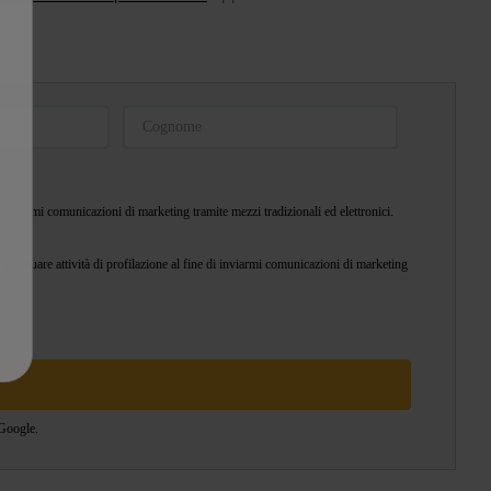
ercando in maniera facile e veloce. Indica il
o più adatto e rapido. Vogliamo che il tuo
eloce possibile.
hat dedicata.
 inviarmi comunicazioni di marketing tramite mezzi tradizionali ed elettronici.
 effettuare attività di profilazione al fine di inviarmi comunicazioni di marketing
Google.