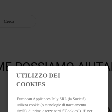
Cerca
E POSSIAMO AIUTA
UTILIZZO DEI
COOKIES
European Appliances Italy SRL (la Società)
utilizza cookie (o tecnologie di tracciamento
simili), di prima e terze parti ("Cookies"), (i) per