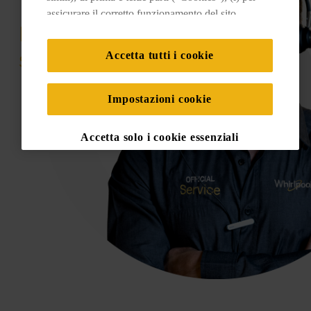
assicurare il corretto funzionamento del sito,
ricordare le impostazioni scelte dall'utente e per
migliorare l'esperienza di navigazione (cookie
Accetta tutti i cookie
tecnici), (ii) per finalità statistiche e per rilevare
l’audience del nostro sito e come interagisce con
il sito (cookie analitici), (iii) per annunci
Impostazioni cookie
personalizzati e non personalizzati basati sulle
abitudini degli utenti, interazioni con il sito e
Accetta solo i cookie essenziali
interessi (anche per il tramite di terze parti e su
altri siti web o piattaforme social, come ad
esempio Google LLC - scopri maggiori
informazioni sulla Privacy Policy di Google qui:
https://business.safety.google/privacy/
) e
migliorare l'efficacia della nostra strategia di
marketing (cookie di profilazione e marketing) e
(iv) per personalizzare il contenuto editoriale del
sito basato sull'utilizzo del sito stesso da parte
dell'utente, migliorare le funzionalità del sito e