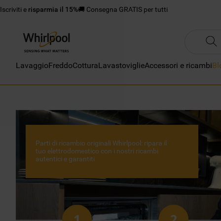
Iscriviti e
risparmia il 15%
🚚 Consegna GRATIS per tutti
Lavaggio
Freddo
Cottura
Lavastoviglie
Accessori e ricambi
Bl
Parti di ricambio originali Whirlpool: ripara il
tuo elettrodomestico con i nostri ricambi
autentici e garantiti