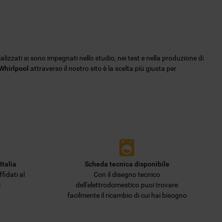
ializzati si sono impegnati nello studio, nei test e nella produzione di
 Whirlpool
attraverso il nostro sito è la scelta più giusta per
Italia
Scheda tecnica disponibile
fidati al
Con il disegno tecnico
i
dell'elettrodomestico puoi trovare
facilmente il ricambio di cui hai bisogno