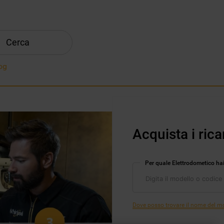
Cerca
og
Acquista i rica
Per quale Elettrodometico ha
Dove posso trovare il nome del mod