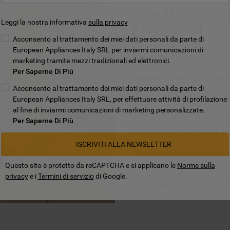
Solo ricambi or
Leggi la nostra informativa
sulla privacy
prestazioni
Acconsento al trattamento dei miei dati personali da parte di
European Appliances Italy SRL per inviarmi comunicazioni di
Realizziamo da decenni elettrod
marketing tramite mezzi tradizionali ed elettronici.
Però, col tempo potrebbe esse
Per Saperne Di Più
installare un nuovo filtro nella
Acconsento al trattamento dei miei dati personali da parte di
European Appliances Italy SRL, per effettuare attività di profilazione
Acquistare
ricambi originali p
al fine di inviarmi comunicazioni di marketing personalizzate.
parti compatibili o universali 
Per Saperne Di Più
mettiamo a disposizione solo ric
secondo elevati standard di qua
ISCRIVITI ALLA NEWSLETTER
Utilizzando il modello o il codi
la scheda tecnica del prodotto,
Questo sito è protetto da reCAPTCHA e si applicano le
Norme sulla
desiderato. In alternativa, con
privacy
e i
Termini di servizio
di Google.
localizzazione della parte o del