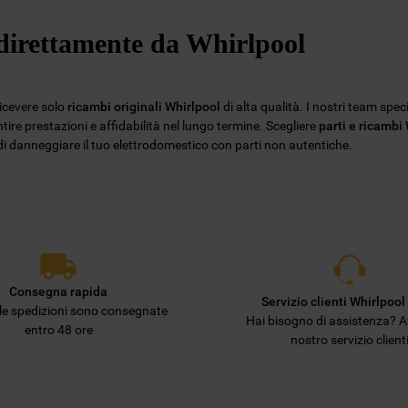
Privacy
. Se scegli di chiudere il banner
e direttamente da Whirlpool
utilizzando il pulsante “X” in alto a destra,
saranno mantenute le impostazioni
predefinite che non consentono l’utilizzo di
cookie diversi dai cookie tecnici. Cliccando
ricevere solo
ricambi originali Whirlpool
di alta qualità. I nostri team spec
sul pulsante "ACCETTO TUTTI I COOKIES",
ire prestazioni e affidabilità nel lungo termine. Scegliere
parti e ricambi
o di danneggiare il tuo elettrodomestico con parti non autentiche.
acconsenti all'utilizzo di tutti i nostri cookie
e alla condivisione dei tuoi dati con terze
parti per tali finalità. Accedendo alla
sezione “VOGLIO DEFINIRE LE MIE
PREFERENZE SUI COOKIE”, potrai
impostare in modo specifico le tue
preferenze.
Consegna rapida
Servizio clienti Whirlpool 
lle spedizioni sono consegnate
Hai bisogno di assistenza? Af
entro 48 ore
nostro servizio client