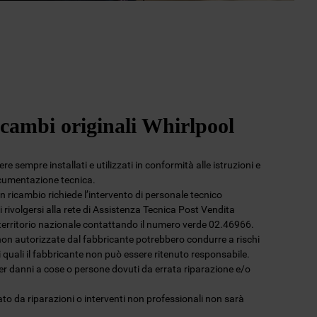
icambi originali Whirlpool
e sempre installati e utilizzati in conformità alle istruzioni e
ocumentazione tecnica.
 un ricambio richiede l’intervento di personale tecnico
 rivolgersi alla rete di Assistenza Tecnica Post Vendita
l territorio nazionale contattando il numero verde 02.46966.
non autorizzate dal fabbricante potrebbero condurre a rischi
 i quali il fabbricante non può essere ritenuto responsabile.
per danni a cose o persone dovuti da errata riparazione e/o
to da riparazioni o interventi non professionali non sarà