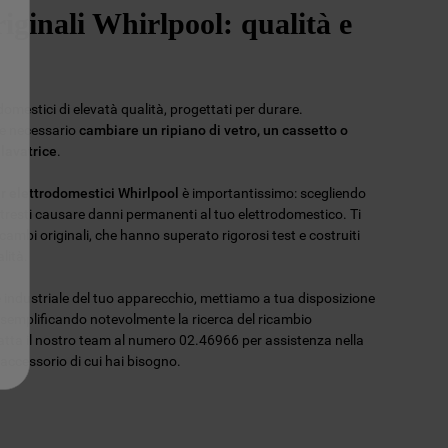
iginali Whirlpool: qualità e
omestici di elevatà qualità, progettati per durare.
re necessario
cambiare un ripiano di vetro, un cassetto o
 lavatrice
.
er elettrodomestici Whirlpool
è importantissimo: scegliendo
potresti causare danni permanenti al tuo elettrodomestico. Ti
ambi originali, che hanno superato rigorosi test e costruiti
lità.
ce industriale del tuo apparecchio, mettiamo a tua disposizione
 semplificando notevolmente la ricerca del ricambio
tatta il nostro team al numero 02.46966 per assistenza nella
l'accessorio di cui hai bisogno.