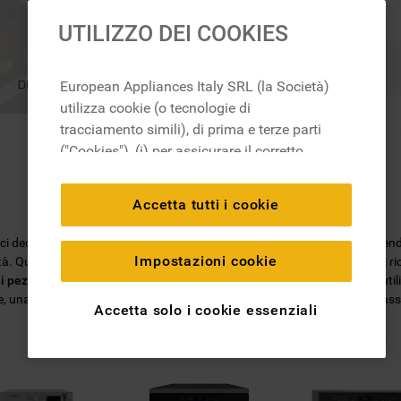
UTILIZZO DEI COOKIES
Ricerca
European Appliances Italy SRL (la Società)
utilizza cookie (o tecnologie di
tracciamento simili), di prima e terze parti
("Cookies"), (i) per assicurare il corretto
funzionamento del sito, ricordare le
impostazioni scelte dall'utente e per
Accetta tutti i cookie
migliorare l'esperienza di navigazione
(cookie tecnici), (ii) per finalità statistiche e
, ci dedichiamo all'ideazione di soluzioni per l'ambiente domestico, mett
per rilevare l’audience del nostro sito e
Impostazioni cookie
ità. Quando scegli un
ricambio originale Whirlpool
, puoi essere certo di r
come interagisce con il sito (cookie
i pezzi di ricambio
sarà facile trovare quello di cui hai bisogno: basta utili
una garanzia di 2 anni su tutti i ricambi e la certezza di ottenere le mas
analitici), (iii) per annunci personalizzati e
Accetta solo i cookie essenziali
non personalizzati basati sulle abitudini
degli utenti, interazioni con il sito e interessi
(anche per il tramite di terze parti e su altri
siti web o piattaforme social, come ad