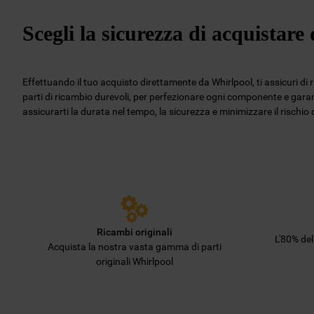
Scegli la sicurezza di acquistar
Effettuando il tuo acquisto direttamente da Whirlpool, ti assicuri di 
parti di ricambio durevoli, per perfezionare ogni componente e garant
assicurarti la durata nel tempo, la sicurezza e minimizzare il rischi
Ricambi originali
L'80% de
Acquista la nostra vasta gamma di parti
originali Whirlpool