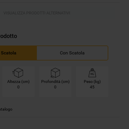
VISUALIZZA PRODOTTI ALTERNATIVI
rodotto
 Scatola
Con Scatola
Altezza (cm)
Profondità (cm)
Peso (kg)
0
0
45
catalogo