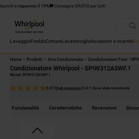
Iscriviti e
risparmia il 15%
🚚 Consegna GRATIS per tutti
Lavaggio
Freddo
Cottura
Lavastoviglie
Accessori e ricambi
Bl
Home
Prodotti
Aria Condizionata
Condizionatori Fissi
SPI
Condizionatore Whirlpool - SPIW312A3WF.1
Model:
SPIW312A3WF.1
Vedi recensioni
0 di 1 Sono state incentivate
5.0
(
1
)
Funzionalità
Caratteristiche
Recensioni
Docu