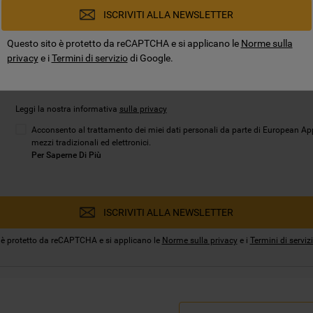
ISCRIVITI ALLA NEWSLETTER
Questo sito è protetto da reCAPTCHA e si applicano le
Norme sulla
privacy
e i
Termini di servizio
di Google.
Leggi la nostra informativa
sulla privacy
Acconsento al trattamento dei miei dati personali da parte di European Ap
mezzi tradizionali ed elettronici.
Per Saperne Di Più
ISCRIVITI ALLA NEWSLETTER
 è protetto da reCAPTCHA e si applicano le
Norme sulla privacy
e i
Termini di serviz