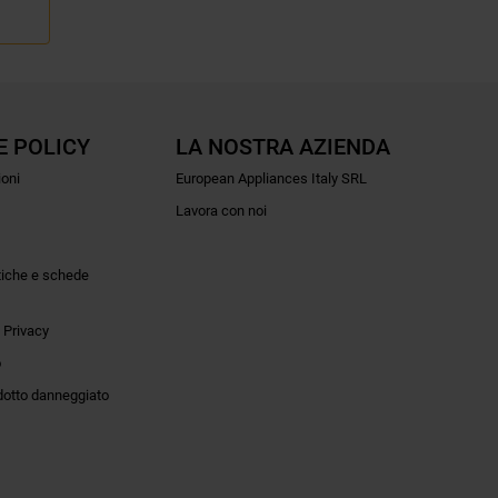
E POLICY
LA NOSTRA AZIENDA
ioni
European Appliances Italy SRL
Lavora con noi
tiche e schede
 Privacy
o
dotto danneggiato