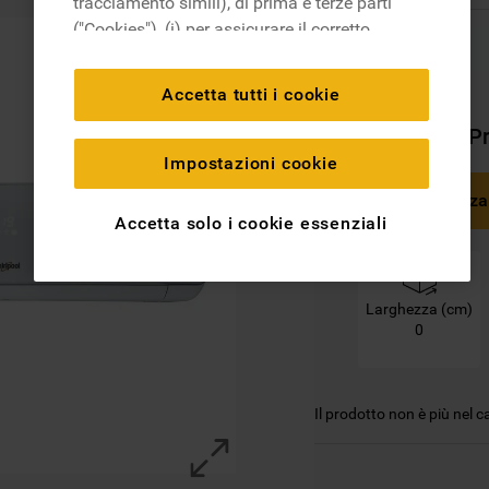
tracciamento simili), di prima e terze parti
("Cookies"), (i) per assicurare il corretto
funzionamento del sito, ricordare le
impostazioni scelte dall'utente e per
Accetta tutti i cookie
migliorare l'esperienza di navigazione
Misure Del P
(cookie tecnici), (ii) per finalità statistiche e
per rilevare l’audience del nostro sito e
Impostazioni cookie
come interagisce con il sito (cookie
Senza
analitici), (iii) per annunci personalizzati e
Accetta solo i cookie essenziali
non personalizzati basati sulle abitudini
degli utenti, interazioni con il sito e interessi
(anche per il tramite di terze parti e su altri
Larghezza (cm)
siti web o piattaforme social, come ad
0
esempio Google LLC - scopri maggiori
informazioni sulla Privacy Policy di Google
qui:
Il prodotto non è più nel 
https://business.safety.google/privacy/
) e
migliorare l'efficacia della nostra strategia
di marketing (cookie di profilazione e