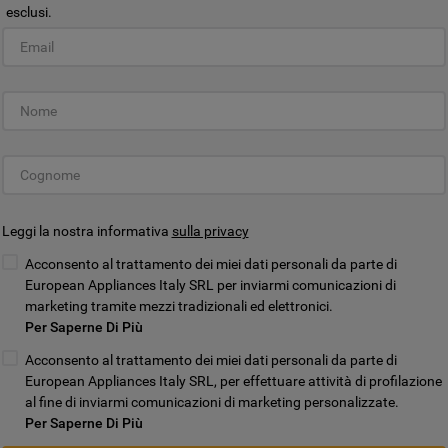
esclusi.
acconsenti all'utilizzo di tutti i nostri cookie
e alla condivisione dei tuoi dati con terze
parti per tali finalità. Accedendo alla
sezione “VOGLIO DEFINIRE LE MIE
PREFERENZE SUI COOKIE”, potrai
impostare in modo specifico le tue
ristiche speciali.
preferenze.
Leggi la nostra informativa
sulla privacy
Acconsento al trattamento dei miei dati personali da parte di
European Appliances Italy SRL per inviarmi comunicazioni di
marketing tramite mezzi tradizionali ed elettronici.
Per Saperne Di Più
Acconsento al trattamento dei miei dati personali da parte di
European Appliances Italy SRL, per effettuare attività di profilazione
al fine di inviarmi comunicazioni di marketing personalizzate.
Per Saperne Di Più