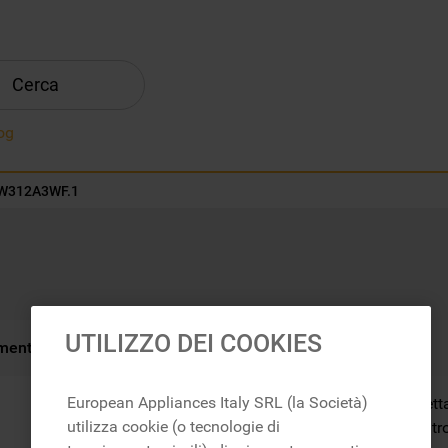
Cerca
og
W312A3WF.1
UTILIZZO DEI COOKIES
menti
European Appliances Italy SRL (la Società)
Scopri i fantastici dett
utilizza cookie (o tecnologie di
i vantaggi e molto altro