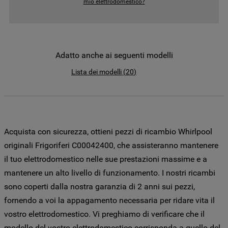
mio elettrodomestico?
come la Società utilizza i cookie o per
modificare le tue preferenze, consulta
l’informativa cookie
.
Per maggiori informazioni su come la
Adatto anche ai seguenti modelli
Società tratta i dati personali anche
Lista dei modelli
(
20
)
raccolti tramite i cookie consulta
l’Informativa Privacy
. Se scegli di chiudere
il banner utilizzando il pulsante “X” in alto
a destra, saranno mantenute le
impostazioni predefinite che non
Acquista con sicurezza, ottieni pezzi di ricambio Whirlpool
consentono l’utilizzo di cookie diversi dai
originali Frigoriferi C00042400, che assisteranno mantenere
cookie tecnici. Cliccando sul pulsante
il tuo elettrodomestico nelle sue prestazioni massime e a
"ACCETTO TUTTI I COOKIES", acconsenti
mantenere un alto livello di funzionamento. I nostri ricambi
all'utilizzo di tutti i nostri cookie e alla
sono coperti dalla nostra garanzia di 2 anni sui pezzi,
condivisione dei tuoi dati con terze parti
per tali finalità. Accedendo alla sezione
fornendo a voi la appagamento necessaria per ridare vita il
“VOGLIO DEFINIRE LE MIE PREFERENZE
vostro elettrodomestico. Vi preghiamo di verificare che il
SUI COOKIE”, potrai impostare in modo
modello del vostro elettrodomestico corrisponda a quello del