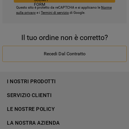
Questo sito è protetto da reCAPTCHA e si applicano le
Norme
sulla privacy
e i
Termini di servizio
di Google.
Il tuo ordine non è corretto?
Recedi Dal Contratto
I NOSTRI PRODOTTI
Lavaggio
SERVIZIO CLIENTI
Refrigerazione
Acquista direttamente da Whirlpool
Cottura
LE NOSTRE POLICY
Supporto
Lavastoviglie
Termini e Condizioni
Contatti
LA NOSTRA AZIENDA
Aria condizionata
Cookie Policy
Piani di protezione