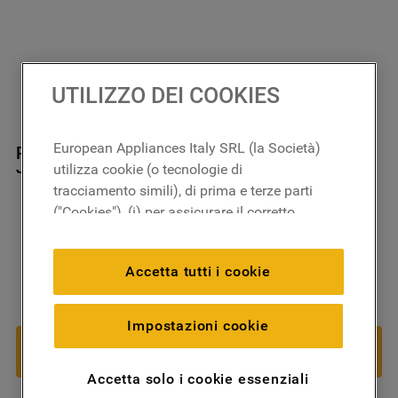
UTILIZZO DEI COOKIES
European Appliances Italy SRL (la Società)
Resistenza 2000 W 220v'wdp2000x-phil'
J00056953
utilizza cookie (o tecnologie di
tracciamento simili), di prima e terze parti
("Cookies"), (i) per assicurare il corretto
funzionamento del sito, ricordare le
impostazioni scelte dall'utente e per
Accetta tutti i cookie
migliorare l'esperienza di navigazione
12
,
81
€
－
＋
(cookie tecnici), (ii) per finalità statistiche e
per rilevare l’audience del nostro sito e
Impostazioni cookie
AGGIUNGI AL CARRELLO
come interagisce con il sito (cookie
analitici), (iii) per annunci personalizzati e
Accetta solo i cookie essenziali
non personalizzati basati sulle abitudini