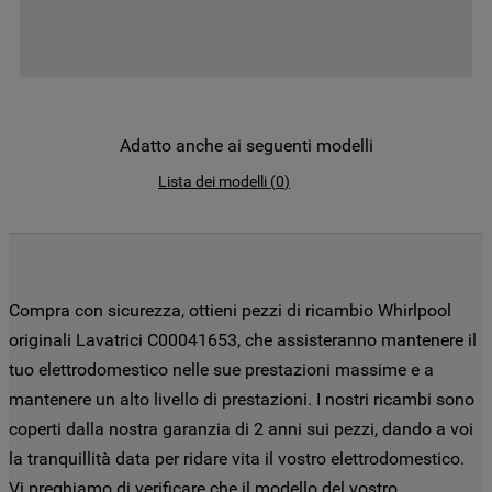
Per maggiori informazioni su come la
Società tratta i dati personali anche
raccolti tramite i cookie consulta
l’Informativa Privacy
. Se scegli di chiudere
il banner utilizzando il pulsante “X” in alto
Adatto anche ai seguenti modelli
a destra, saranno mantenute le
impostazioni predefinite che non
Lista dei modelli
(
0
)
consentono l’utilizzo di cookie diversi dai
cookie tecnici. Cliccando sul pulsante
"ACCETTO TUTTI I COOKIES", acconsenti
all'utilizzo di tutti i nostri cookie e alla
condivisione dei tuoi dati con terze parti
Compra con sicurezza, ottieni pezzi di ricambio Whirlpool
per tali finalità. Accedendo alla sezione
originali Lavatrici C00041653, che assisteranno mantenere il
“VOGLIO DEFINIRE LE MIE PREFERENZE
tuo elettrodomestico nelle sue prestazioni massime e a
SUI COOKIE”, potrai impostare in modo
mantenere un alto livello di prestazioni. I nostri ricambi sono
specifico le tue preferenze.
coperti dalla nostra garanzia di 2 anni sui pezzi, dando a voi
la tranquillità data per ridare vita il vostro elettrodomestico.
Vi preghiamo di verificare che il modello del vostro