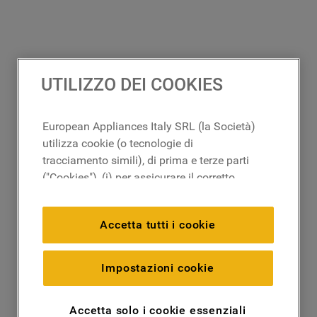
UTILIZZO DEI COOKIES
European Appliances Italy SRL (la Società)
utilizza cookie (o tecnologie di
tracciamento simili), di prima e terze parti
("Cookies"), (i) per assicurare il corretto
funzionamento del sito, ricordare le
impostazioni scelte dall'utente e per
Accetta tutti i cookie
migliorare l'esperienza di navigazione
(cookie tecnici), (ii) per finalità statistiche e
per rilevare l’audience del nostro sito e
Impostazioni cookie
come interagisce con il sito (cookie
analitici), (iii) per annunci personalizzati e
Accetta solo i cookie essenziali
non personalizzati basati sulle abitudini