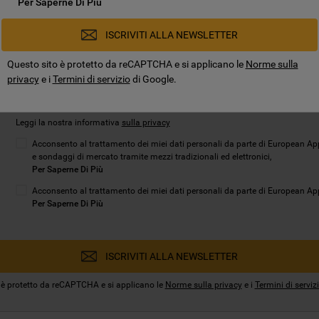
Per Saperne Di Più
ISCRIVITI ALLA NEWSLETTER
Questo sito è protetto da reCAPTCHA e si applicano le
Norme sulla
privacy
e i
Termini di servizio
di Google.
Leggi la nostra informativa
sulla privacy
Acconsento al trattamento dei miei dati personali da parte di European App
e sondaggi di mercato tramite mezzi tradizionali ed elettronici,
Per Saperne Di Più
Acconsento al trattamento dei miei dati personali da parte di European Appli
Per Saperne Di Più
ISCRIVITI ALLA NEWSLETTER
 è protetto da reCAPTCHA e si applicano le
Norme sulla privacy
e i
Termini di serviz