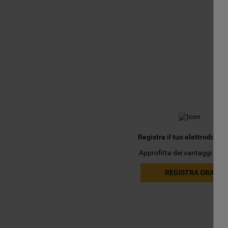
Registra il tuo elettrodomes
Approfitta dei vantaggi esclu
REGISTRA ORA