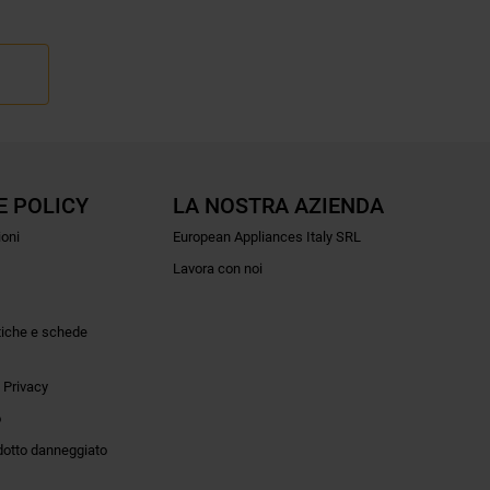
E POLICY
LA NOSTRA AZIENDA
ioni
European Appliances Italy SRL
Lavora con noi
tiche e schede
 Privacy
o
dotto danneggiato