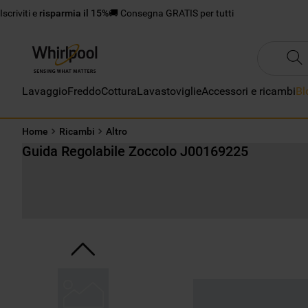
Iscriviti e
risparmia il 15%
🚚 Consegna GRATIS per tutti
Lavaggio
Freddo
Cottura
Lavastoviglie
Accessori e ricambi
Bl
Home
Ricambi
Altro
Guida Regolabile Zoccolo J00169225