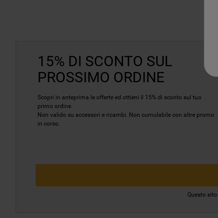
15% DI SCONTO SUL
PROSSIMO ORDINE
Scopri in anteprima le offerte ed ottieni il 15% di sconto sul tuo
primo ordine.
Non valido su accessori e ricambi. Non cumulabile con altre promo
in corso.
Questo sito