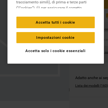
tracciamento simili), di prima e terze parti
("Cookies"), (i) per assicurare il corretto
funzionamento del sito, ricordare le
RICAMBI
ORIGINALI
impostazioni scelte dall'utente e per
Accetta tutti i cookie
migliorare l'esperienza di navigazione
Questo ricambio è co
(cookie tecnici), (ii) per finalità statistiche e
per rilevare l’audience del nostro sito e
Impostazioni cookie
come interagisce con il sito (cookie
analitici), (iii) per annunci personalizzati e
Accetta solo i cookie essenziali
Dove posso trovare il no
non personalizzati basati sulle abitudini
degli utenti, interazioni con il sito e interessi
(anche per il tramite di terze parti e su altri
siti web o piattaforme social, come ad
esempio Google LLC - scopri maggiori
Adatto anche ai se
informazioni sulla Privacy Policy di Google
Lista dei modelli
(
160
)
qui:
https://business.safety.google/privacy/
) e
migliorare l'efficacia della nostra strategia
di marketing (cookie di profilazione e