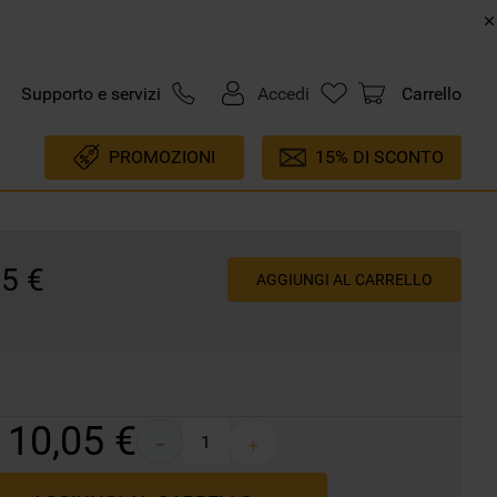
Supporto e servizi
Accedi
Carrello
PROMOZIONI
15% DI SCONTO
05
€
AGGIUNGI AL CARRELLO
10
,
05
€
－
＋