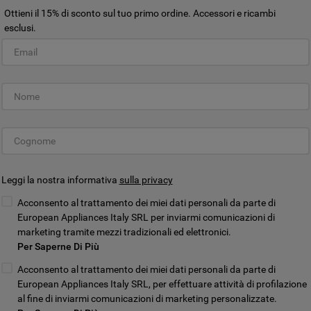
sul pulsante "ACCETTO TUTTI I COOKIES",
Ottieni il 15% di sconto sul tuo primo ordine. Accessori e ricambi
acconsenti all'utilizzo di tutti i nostri cookie
esclusi.
e alla condivisione dei tuoi dati con terze
parti per tali finalità. Accedendo alla
Customer Service Elettrodomestic
sezione “VOGLIO DEFINIRE LE MIE
PREFERENZE SUI COOKIE”, potrai
impostare in modo specifico le tue
preferenze.
Leggi la nostra informativa
sulla privacy
tico
Manuali di istruzioni
Acconsento al trattamento dei miei dati personali da parte di
sivi
Consulta o scarica i manuali
Trova 
European Appliances Italy SRL per inviarmi comunicazioni di
marketing tramite mezzi tradizionali ed elettronici.
VEDI I MANUALI
Per Saperne Di Più
Acconsento al trattamento dei miei dati personali da parte di
European Appliances Italy SRL, per effettuare attività di profilazione
al fine di inviarmi comunicazioni di marketing personalizzate.