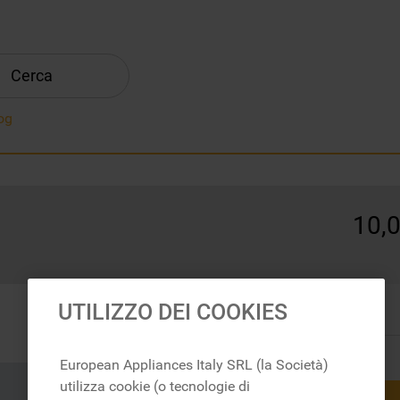
Cerca
og
10
,
In magazzino
UTILIZZO DEI COOKIES
European Appliances Italy SRL (la Società)
utilizza cookie (o tecnologie di