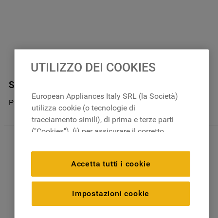
UTILIZZO DEI COOKIES
Supporto Cestello Superiore 'ls45' J00060964
European Appliances Italy SRL (la Società)
Prodotto non disponibile nel negozio
utilizza cookie (o tecnologie di
tracciamento simili), di prima e terze parti
("Cookies"), (i) per assicurare il corretto
funzionamento del sito, ricordare le
impostazioni scelte dall'utente e per
Accetta tutti i cookie
migliorare l'esperienza di navigazione
(cookie tecnici), (ii) per finalità statistiche e
per rilevare l’audience del nostro sito e
Impostazioni cookie
come interagisce con il sito (cookie
analitici), (iii) per annunci personalizzati e