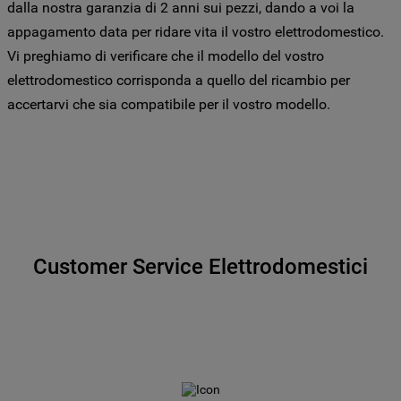
dalla nostra garanzia di 2 anni sui pezzi, dando a voi la
appagamento data per ridare vita il vostro elettrodomestico.
Per maggiori informazioni su come la
Vi preghiamo di verificare che il modello del vostro
Società tratta i dati personali anche
elettrodomestico corrisponda a quello del ricambio per
raccolti tramite i cookie consulta
accertarvi che sia compatibile per il vostro modello.
l’Informativa Privacy
. Se scegli di chiudere
il banner utilizzando il pulsante “X” in alto
a destra, saranno mantenute le
impostazioni predefinite che non
consentono l’utilizzo di cookie diversi dai
cookie tecnici. Cliccando sul pulsante
"ACCETTO TUTTI I COOKIES", acconsenti
all'utilizzo di tutti i nostri cookie e alla
Customer Service Elettrodomestici
condivisione dei tuoi dati con terze parti
per tali finalità. Accedendo alla sezione
“VOGLIO DEFINIRE LE MIE PREFERENZE
SUI COOKIE”, potrai impostare in modo
specifico le tue preferenze.