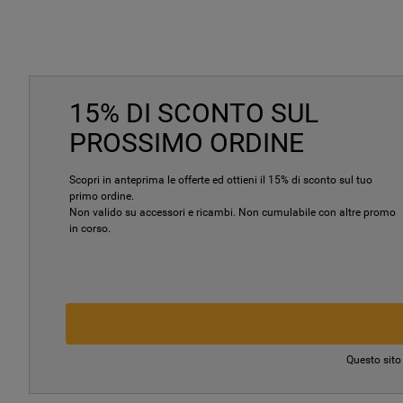
15% DI SCONTO SUL
PROSSIMO ORDINE
Scopri in anteprima le offerte ed ottieni il 15% di sconto sul tuo
primo ordine.
Non valido su accessori e ricambi. Non cumulabile con altre promo
in corso.
Questo sito