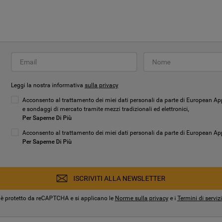
Per Saperne Di Più
ISCRIVITI ALLA NEWSLETTER
Questo sito è protetto da reCAPTCHA e si applicano le
Norme sulla
privacy
e i
Termini di servizio
di Google.
Leggi la nostra informativa
sulla privacy
Acconsento al trattamento dei miei dati personali da parte di European App
e sondaggi di mercato tramite mezzi tradizionali ed elettronici,
Per Saperne Di Più
Acconsento al trattamento dei miei dati personali da parte di European Appli
Per Saperne Di Più
ISCRIVITI ALLA NEWSLETTER
 è protetto da reCAPTCHA e si applicano le
Norme sulla privacy
e i
Termini di serviz