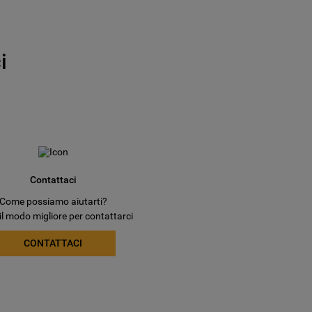
i
Contattaci
Come possiamo aiutarti?
il modo migliore per contattarci
CONTATTACI