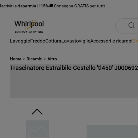
Iscriviti e
risparmia il 15%
🚚 Consegna GRATIS per tutti
Lavaggio
Freddo
Cottura
Lavastoviglie
Accessori e ricambi
Bl
Home
Ricambi
Altro
Trascinatore Estraibile Cestello 'tl450' J00069