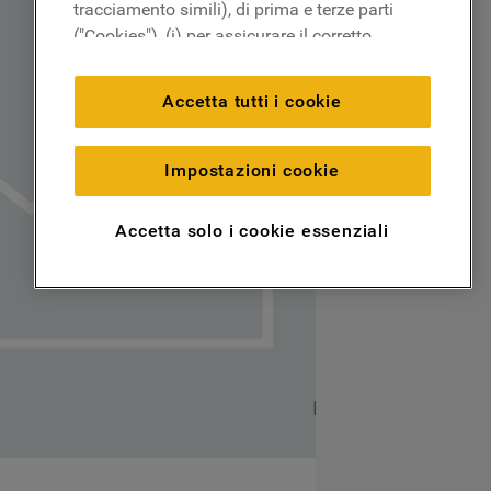
tracciamento simili), di prima e terze parti
("Cookies"), (i) per assicurare il corretto
funzionamento del sito, ricordare le
impostazioni scelte dall'utente e per
Accetta tutti i cookie
migliorare l'esperienza di navigazione
(cookie tecnici), (ii) per finalità statistiche e
per rilevare l’audience del nostro sito e
Impostazioni cookie
come interagisce con il sito (cookie
analitici), (iii) per annunci personalizzati e
Accetta solo i cookie essenziali
non personalizzati basati sulle abitudini
degli utenti, interazioni con il sito e interessi
(anche per il tramite di terze parti e su altri
siti web o piattaforme social, come ad
esempio Google LLC - scopri maggiori
informazioni sulla Privacy Policy di Google
qui:
https://business.safety.google/privacy/
) e
migliorare l'efficacia della nostra strategia
di marketing (cookie di profilazione e