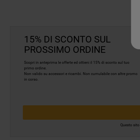
15% DI SCONTO SUL
PROSSIMO ORDINE
Scopri in anteprima le offerte ed ottieni il 15% di sconto sul tuo
primo ordine.
Non valido su accessori e ricambi. Non cumulabile con altre promo
in corso.
Questo sito