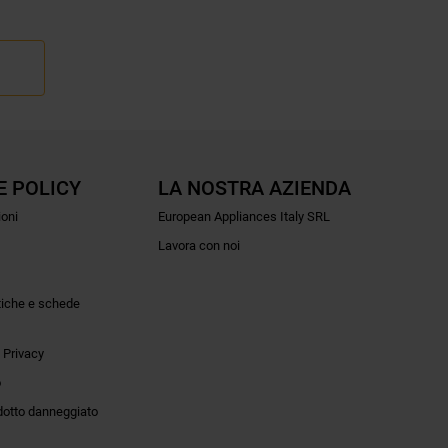
E POLICY
LA NOSTRA AZIENDA
ioni
European Appliances Italy SRL
Lavora con noi
tiche e schede
 Privacy
o
dotto danneggiato