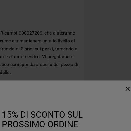
marketing) e (iv) per personalizzare il
contenuto editoriale del sito basato
sull'utilizzo del sito stesso da parte
dell'utente, migliorare le funzionalità del
sito e offrire funzionalità specifiche (cookie
ol Ricambi C00027209, che aiuteranno
funzionali). Per maggiori informazioni su
ssime e a mantenere un alto livello di
come la Società utilizza i cookie o per
aranzia di 2 anni sui pezzi, fornendo a
modificare le tue preferenze, consulta
tro elettrodomestico. Vi preghiamo di
l’informativa cookie
.
stico corrisponda a quello del pezzo di
dello.
Per maggiori informazioni su come la
Società tratta i dati personali anche raccolti
tramite i cookie consulta
l’Informativa
Privacy
. Se scegli di chiudere il banner
utilizzando il pulsante “X” in alto a destra,
saranno mantenute le impostazioni
15% DI SCONTO SUL
predefinite che non consentono l’utilizzo di
PROSSIMO ORDINE
cookie diversi dai cookie tecnici. Cliccando