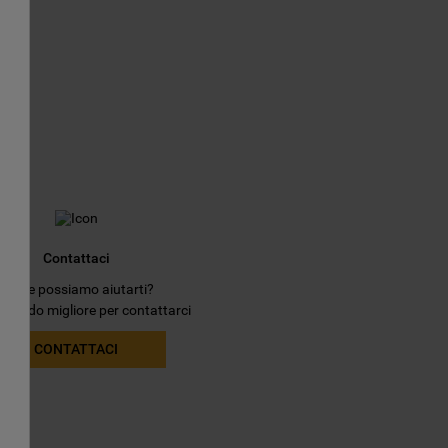
i
Contattaci
Come possiamo aiutarti?
il modo migliore per contattarci
CONTATTACI