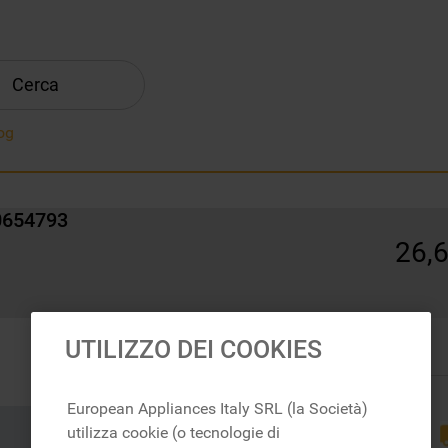
Cerca
og
00654793
26
,
In magazzino
UTILIZZO DEI COOKIES
European Appliances Italy SRL (la Società)
RICAMBI
utilizza cookie (o tecnologie di
ORIGINALI