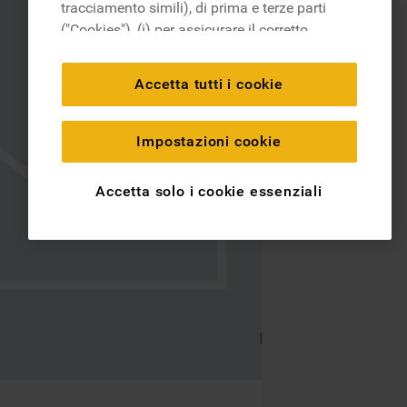
tracciamento simili), di prima e terze parti
("Cookies"), (i) per assicurare il corretto
funzionamento del sito, ricordare le
impostazioni scelte dall'utente e per
Accetta tutti i cookie
migliorare l'esperienza di navigazione
(cookie tecnici), (ii) per finalità statistiche e
per rilevare l’audience del nostro sito e
Impostazioni cookie
come interagisce con il sito (cookie
analitici), (iii) per annunci personalizzati e
Accetta solo i cookie essenziali
non personalizzati basati sulle abitudini
degli utenti, interazioni con il sito e interessi
(anche per il tramite di terze parti e su altri
siti web o piattaforme social, come ad
esempio Google LLC - scopri maggiori
informazioni sulla Privacy Policy di Google
qui:
https://business.safety.google/privacy/
) e
migliorare l'efficacia della nostra strategia
di marketing (cookie di profilazione e