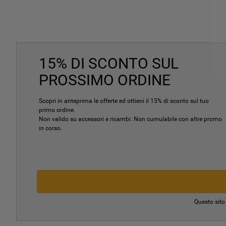
15% DI SCONTO SUL
PROSSIMO ORDINE
Scopri in anteprima le offerte ed ottieni il 15% di sconto sul tuo
primo ordine.
Non valido su accessori e ricambi. Non cumulabile con altre promo
in corso.
Questo sito