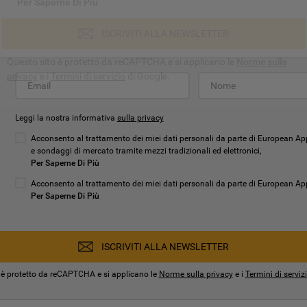
Per Saperne Di Più
ISCRIVITI ALLA NEWSLETTER
Questo sito è protetto da reCAPTCHA e si applicano le
Norme sulla
privacy
e i
Termini di servizio
di Google.
Leggi la nostra informativa
sulla privacy
Acconsento al trattamento dei miei dati personali da parte di European App
e sondaggi di mercato tramite mezzi tradizionali ed elettronici,
Per Saperne Di Più
Acconsento al trattamento dei miei dati personali da parte di European Appli
Per Saperne Di Più
ISCRIVITI ALLA NEWSLETTER
 è protetto da reCAPTCHA e si applicano le
Norme sulla privacy
e i
Termini di serviz