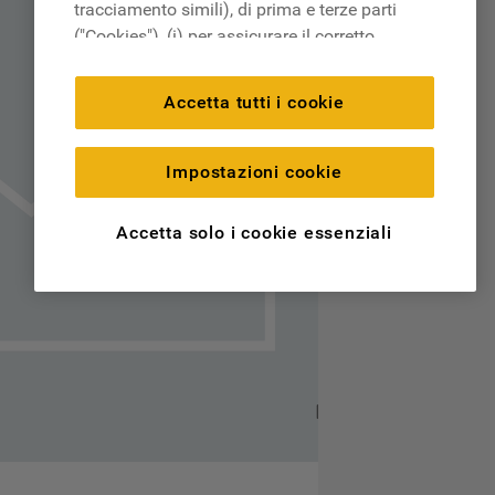
tracciamento simili), di prima e terze parti
("Cookies"), (i) per assicurare il corretto
funzionamento del sito, ricordare le
impostazioni scelte dall'utente e per
Accetta tutti i cookie
migliorare l'esperienza di navigazione
(cookie tecnici), (ii) per finalità statistiche e
per rilevare l’audience del nostro sito e
Impostazioni cookie
come interagisce con il sito (cookie
analitici), (iii) per annunci personalizzati e
Accetta solo i cookie essenziali
non personalizzati basati sulle abitudini
degli utenti, interazioni con il sito e interessi
(anche per il tramite di terze parti e su altri
siti web o piattaforme social, come ad
esempio Google LLC - scopri maggiori
informazioni sulla Privacy Policy di Google
qui:
https://business.safety.google/privacy/
) e
migliorare l'efficacia della nostra strategia
di marketing (cookie di profilazione e