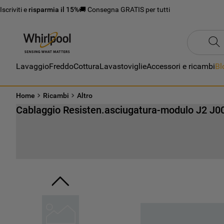
Iscriviti e
risparmia il 15%
🚚 Consegna GRATIS per tutti
Lavaggio
Freddo
Cottura
Lavastoviglie
Accessori e ricambi
Bl
Home
Ricambi
Altro
Cablaggio Resisten.asciugatura-modulo J2 J