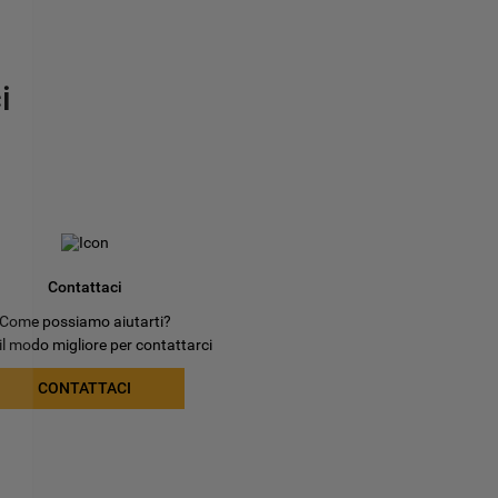
i
Contattaci
Come possiamo aiutarti?
il modo migliore per contattarci
CONTATTACI