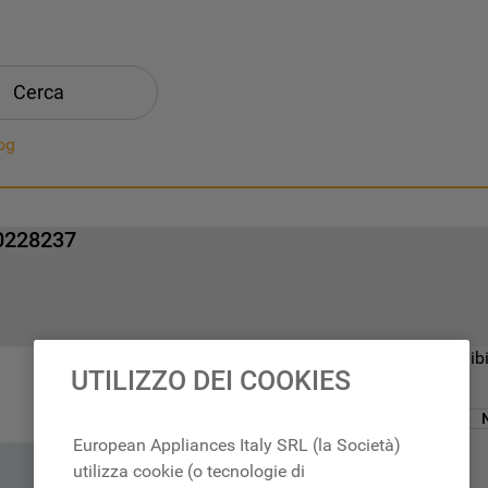
Cerca
og
00228237
Prodotto non disponibi
UTILIZZO DEI COOKIES
N
European Appliances Italy SRL (la Società)
utilizza cookie (o tecnologie di