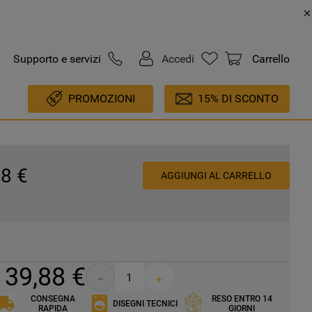
Supporto e servizi
Accedi
Carrello
PROMOZIONI
15% DI SCONTO
88
€
AGGIUNGI AL CARRELLO
39
,
88
€
－
＋
CONSEGNA
RESO ENTRO 14
DISEGNI TECNICI
RAPIDA
GIORNI