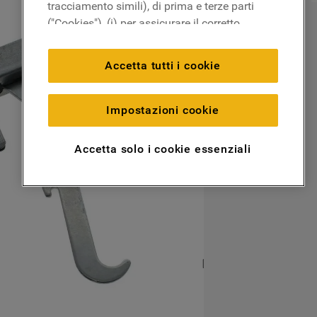
tracciamento simili), di prima e terze parti
("Cookies"), (i) per assicurare il corretto
funzionamento del sito, ricordare le
impostazioni scelte dall'utente e per
Accetta tutti i cookie
migliorare l'esperienza di navigazione
(cookie tecnici), (ii) per finalità statistiche e
per rilevare l’audience del nostro sito e
Impostazioni cookie
come interagisce con il sito (cookie
analitici), (iii) per annunci personalizzati e
Accetta solo i cookie essenziali
non personalizzati basati sulle abitudini
degli utenti, interazioni con il sito e interessi
(anche per il tramite di terze parti e su altri
siti web o piattaforme social, come ad
esempio Google LLC - scopri maggiori
informazioni sulla Privacy Policy di Google
qui:
https://business.safety.google/privacy/
) e
migliorare l'efficacia della nostra strategia
di marketing (cookie di profilazione e