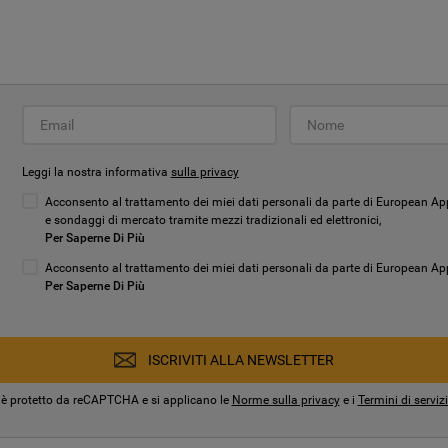
Per Saperne Di Più
ISCRIVITI ALLA NEWSLETTER
Questo sito è protetto da reCAPTCHA e si applicano le
Norme sulla
privacy
e i
Termini di servizio
di Google.
Leggi la nostra informativa
sulla privacy
Acconsento al trattamento dei miei dati personali da parte di European App
e sondaggi di mercato tramite mezzi tradizionali ed elettronici,
Per Saperne Di Più
Acconsento al trattamento dei miei dati personali da parte di European Appli
Per Saperne Di Più
ISCRIVITI ALLA NEWSLETTER
 è protetto da reCAPTCHA e si applicano le
Norme sulla privacy
e i
Termini di serviz