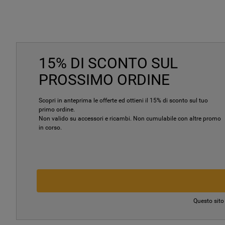
15% DI SCONTO SUL
PROSSIMO ORDINE
Scopri in anteprima le offerte ed ottieni il 15% di sconto sul tuo
primo ordine.
Non valido su accessori e ricambi. Non cumulabile con altre promo
in corso.
Questo sito