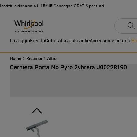
Iscriviti e
risparmia il 15%
🚚 Consegna GRATIS per tutti
Lavaggio
Freddo
Cottura
Lavastoviglie
Accessori e ricambi
Bl
Home
Ricambi
Altro
Cerniera Porta No Pyro 2vbrera J00228190