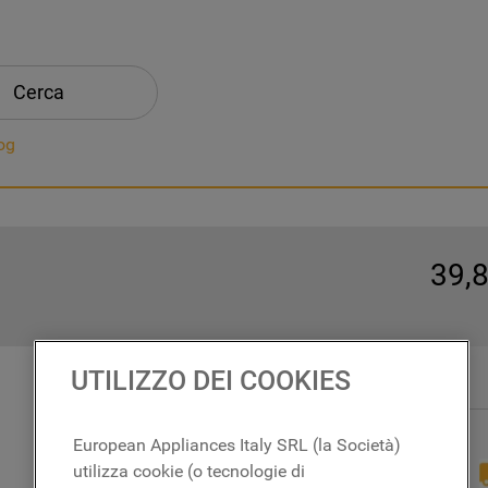
Cerca
og
39
,
In magazzino
UTILIZZO DEI COOKIES
European Appliances Italy SRL (la Società)
RICAMBI
utilizza cookie (o tecnologie di
ORIGINALI