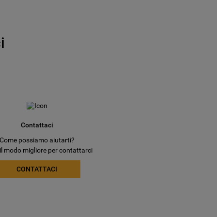
i
Contattaci
Come possiamo aiutarti?
il modo migliore per contattarci
CONTATTACI