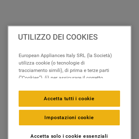
UTILIZZO DEI COOKIES
European Appliances Italy SRL (la Società)
utilizza cookie (o tecnologie di
tracciamento simili), di prima e terze parti
("Cookies"), (i) per assicurare il corretto
funzionamento del sito, ricordare le
impostazioni scelte dall'utente e per
Accetta tutti i cookie
migliorare l'esperienza di navigazione
(cookie tecnici), (ii) per finalità statistiche e
per rilevare l’audience del nostro sito e
Impostazioni cookie
come interagisce con il sito (cookie
analitici), (iii) per annunci personalizzati e
Accetta solo i cookie essenziali
non personalizzati basati sulle abitudini