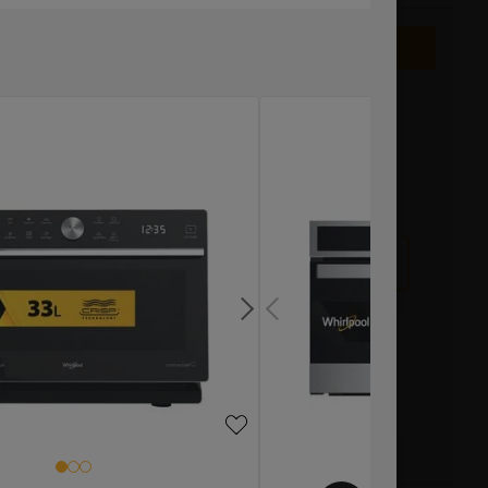
VISUALIZZA PRODOTTI ALTERNATIVI
le nel negozio
10 anni di garanzia sui ricambi
rodotto
 Scatola
Con Scatola
Altezza (cm)
Profondità (cm)
Peso (kg)
45.5
54.3
41
Prodotto non disponibile