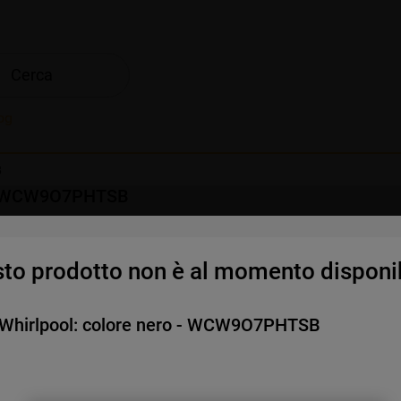
Cerca
og
B
o - WCW9O7PHTSB
to prodotto non è al momento disponib
menti
 Whirlpool: colore nero - WCW9O7PHTSB
Scopri i fantastici dett
i vantaggi e molto altro