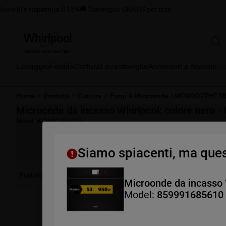
Iscriviti e
risparmia il 15%
🚚 Consegna GRATIS per tutti
Lavaggio
Freddo
Cottura
Lavastoviglie
Accessori e ricambi
Bl
Home
Prodotti
Cottura
Forni A Microonde
WCW9O7PHTS
Microonde da incasso Whirlpool: colore ner
Model:
WCW9O7PHTSB
Siamo spiacenti, ma ques
Funzionalità
Caratteristiche
Recensioni
Docu
Microonde da incasso
Model:
859991685610