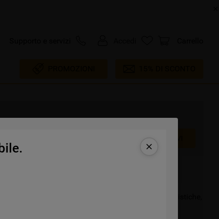
Supporto e servizi
Accedi
Carrello
PROMOZIONI
15% DI SCONTO
VISUALIZZA PRODOTTI ALTERNATIVI
ile.
agli di questo prodotto! Approfondisci le sue caratteristiche,
 ancora: scorri verso il basso e scopri di più!