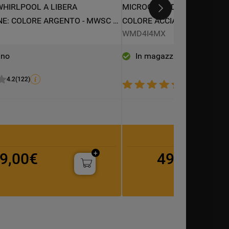
HIRLPOOL A LIBERA 
MICROONDE DA INCASSO WH
NE: COLORE ARGENTO - MWSC 
COLORE ACCIAIO INOX - WM
B
WMD4I4MX
ino
In magazzino
4.2
(
122
)
4.3
(
3
)
9,00€
499,00€