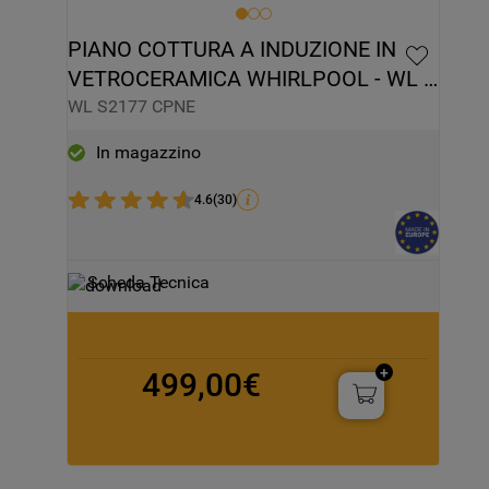
PIANO COTTURA A INDUZIONE IN 
VETROCERAMICA WHIRLPOOL - WL 
S2177 CPNE
WL S2177 CPNE
In magazzino
4.6
(
30
)
Scheda Tecnica
499,00€