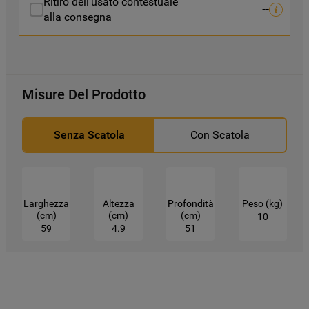
Ritiro dell'usato contestuale
--
alla consegna
Misure Del Prodotto
Senza Scatola
Con Scatola
Larghezza
Altezza
Profondità
Peso (kg)
(cm)
(cm)
(cm)
10
59
4.9
51