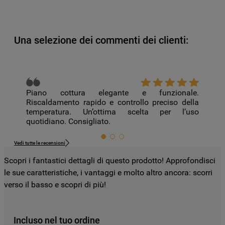
e su altri siti web o piattaforme social,
come ad esempio Google LLC - scopri
maggiori informazioni sulla Privacy Policy
Una selezione dei commenti dei clienti:
di Google qui:
https://business.safety.google/privacy/
) e
migliorare l'efficacia della nostra strategia
di marketing (cookie di profilazione e
marketing) e (iv) per personalizzare il
Piano cottura elegante e funzionale.
Riscaldamento rapido e controllo preciso della
contenuto editoriale del sito basato
temperatura. Un’ottima scelta per l’uso
sull'utilizzo del sito stesso da parte
quotidiano. Consigliato.
dell'utente, migliorare le funzionalità del
sito e offrire funzionalità specifiche (cookie
Vedi tutte le recensioni
funzionali). Per maggiori informazioni su
Scopri i fantastici dettagli di questo prodotto! Approfondisci
come la Società utilizza i cookie o per
le sue caratteristiche, i vantaggi e molto altro ancora: scorri
modificare le tue preferenze, consulta
verso il basso e scopri di più!
l’informativa cookie
.
Per maggiori informazioni su come la
Incluso nel tuo ordine
Società tratta i dati personali anche