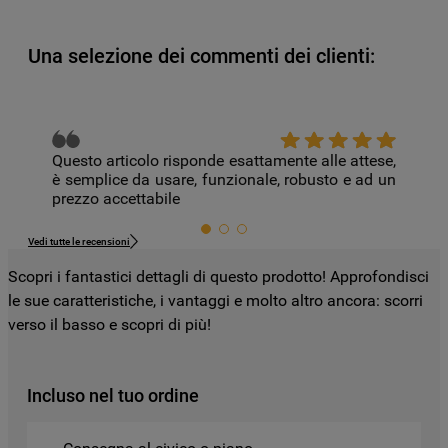
come ad esempio Google LLC - scopri
maggiori informazioni sulla Privacy Policy
Una selezione dei commenti dei clienti:
di Google qui:
https://business.safety.google/privacy/
) e
migliorare l'efficacia della nostra strategia
di marketing (cookie di profilazione e
Questo articolo risponde esattamente alle attese,
marketing) e (iv) per personalizzare il
è semplice da usare, funzionale, robusto e ad un
contenuto editoriale del sito basato
prezzo accettabile
sull'utilizzo del sito stesso da parte
dell'utente, migliorare le funzionalità del
Vedi tutte le recensioni
sito e offrire funzionalità specifiche (cookie
Scopri i fantastici dettagli di questo prodotto! Approfondisci
funzionali). Per maggiori informazioni su
le sue caratteristiche, i vantaggi e molto altro ancora: scorri
come la Società utilizza i cookie o per
verso il basso e scopri di più!
modificare le tue preferenze, consulta
l’informativa cookie
.
Incluso nel tuo ordine
Per maggiori informazioni su come la
Società tratta i dati personali anche