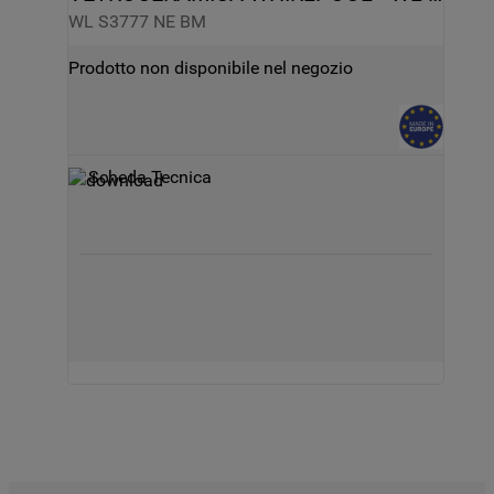
S3777 NE BM
WL S3777 NE BM
Prodotto non disponibile nel negozio
Scheda Tecnica