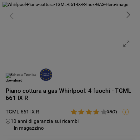
Scheda Tecnica
Piano cottura a gas Whirlpool: 4 fuochi - TGML
661 IX R
TGML 661 IX R
3.9
(
7
)
10 anni di garanzia sui ricambi
In magazzino