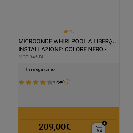
MICROONDE WHIRLPOOL A LIBERA 
INSTALLAZIONE: COLORE NERO - 
MCP 345 BL
MCP 345 BL
In magazzino
4.2
(
48
)
209,00€