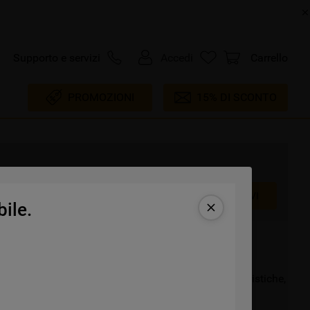
Supporto e servizi
Accedi
Carrello
PROMOZIONI
15% DI SCONTO
VISUALIZZA PRODOTTI ALTERNATIVI
ile.
agli di questo prodotto! Approfondisci le sue caratteristiche,
 ancora: scorri verso il basso e scopri di più!