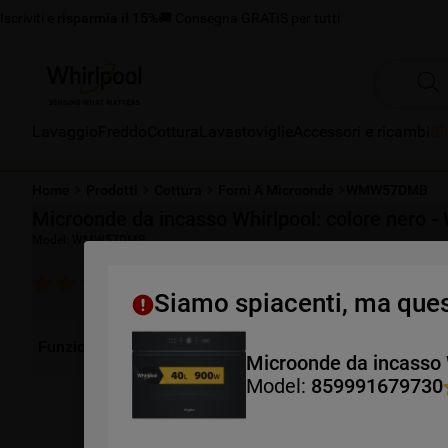
Iscriviti e
risparmia il 15%
🚚 Consegna GRATIS per tutti
Lavaggio
Freddo
Cottura
Lavastoviglie
Accessori e ricambi
Bl
Home
Prodotti
Cottura
Forni A Microonde
WMW57DMB
Microonde da incasso Whirlpool: colore ner
Model:
WMW57DMB
Vedi recensioni
1 di 1 Sono state incentivate
5.0
(
1
)
Siamo spiacenti, ma ques
Funzionalità
Caratteristiche
Recensioni
Docu
Microonde da incasso
Model:
859991679730