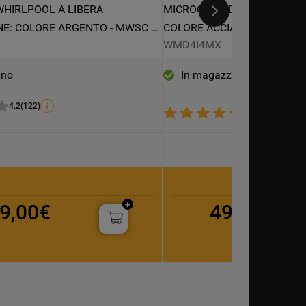
HIRLPOOL A LIBERA 
MICROONDE DA INCASSO WH
NE: COLORE ARGENTO - MWSC 
COLORE ACCIAIO INOX - WM
B
WMD4I4MX
ino
In magazzino
4.2
(
122
)
4.3
(
3
)
9,00€
499,00€