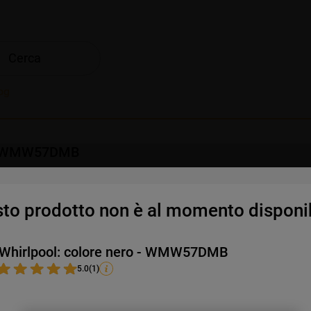
Cerca
og
o - WMW57DMB
to prodotto non è al momento disponib
menti
 Whirlpool: colore nero - WMW57DMB
5.0
(
1
)
Scopri i fantastici dett
i vantaggi e molto altro