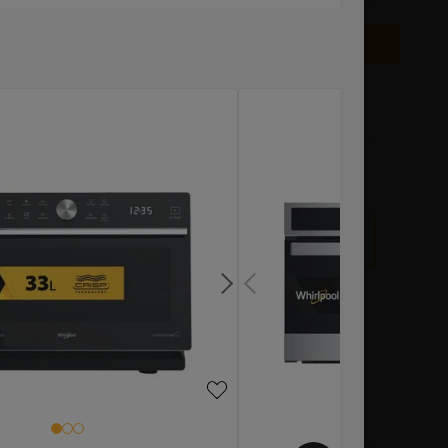
VISUALIZZA PRODOTTI ALTERNATIVI
le nel negozio
10 anni di garanzia sui ricambi
rodotto
 Scatola
Con Scatola
Altezza (cm)
Profondità (cm)
Peso (kg)
45.5
56
30
Prodotto non disponibile