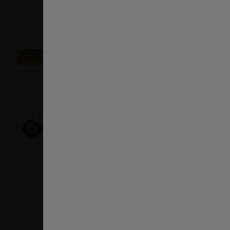
Crisp
Croccantezza senza paragoni.
Con la funzione Crisp e l'apposito piatto, potrai cucinare 
più croccanti, in qualsiasi momento.
Tecnologia 6° SENSO
Con la tecnologia 6° SENSO il tuo forno a microonde r
la potenza e il consumo di energia durante la cottura.