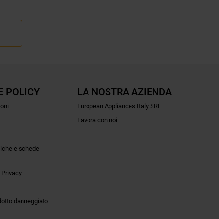
E POLICY
LA NOSTRA AZIENDA
ioni
European Appliances Italy SRL
Lavora con noi
tiche e schede
 Privacy
o
dotto danneggiato