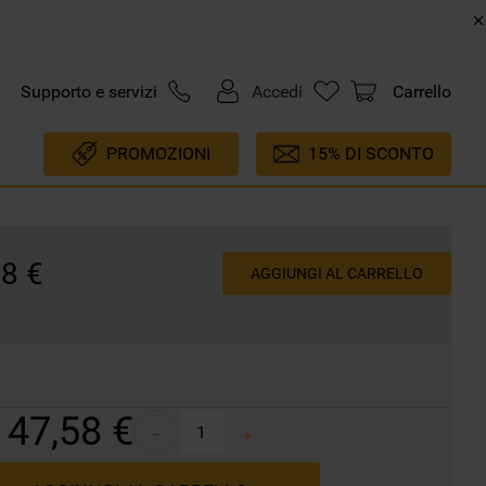
Supporto e servizi
Accedi
Carrello
PROMOZIONI
15% DI SCONTO
58
€
AGGIUNGI AL CARRELLO
47
,
58
€
－
＋