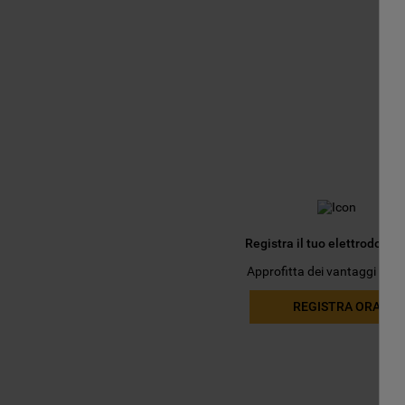
Registra il tuo elettrodomes
Approfitta dei vantaggi esclu
REGISTRA ORA