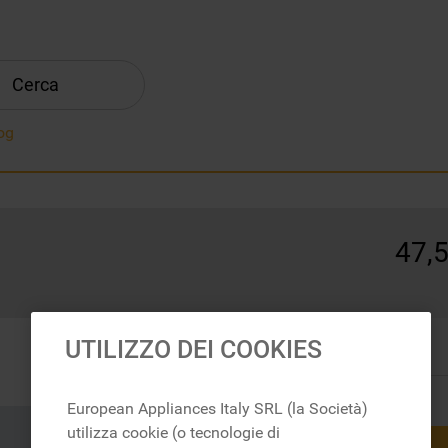
Cerca
og
47
,
In magazzino
UTILIZZO DEI COOKIES
European Appliances Italy SRL (la Società)
utilizza cookie (o tecnologie di