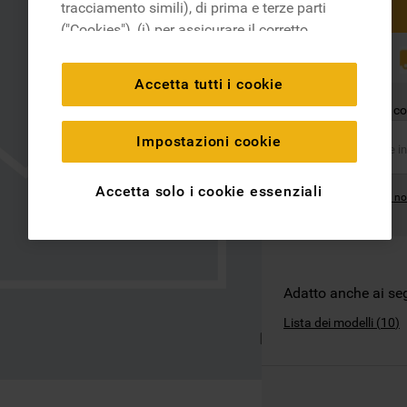
tracciamento simili), di prima e terze parti
("Cookies"), (i) per assicurare il corretto
funzionamento del sito, ricordare le
RICAMBI
ORIGINALI
impostazioni scelte dall'utente e per
Accetta tutti i cookie
migliorare l'esperienza di navigazione
Questo ricambio è co
(cookie tecnici), (ii) per finalità statistiche e
per rilevare l’audience del nostro sito e
Impostazioni cookie
come interagisce con il sito (cookie
analitici), (iii) per annunci personalizzati e
Accetta solo i cookie essenziali
Dove posso trovare il no
non personalizzati basati sulle abitudini
degli utenti, interazioni con il sito e interessi
(anche per il tramite di terze parti e su altri
siti web o piattaforme social, come ad
esempio Google LLC - scopri maggiori
Adatto anche ai se
informazioni sulla Privacy Policy di Google
Lista dei modelli
(
10
)
qui:
https://business.safety.google/privacy/
) e
migliorare l'efficacia della nostra strategia
di marketing (cookie di profilazione e