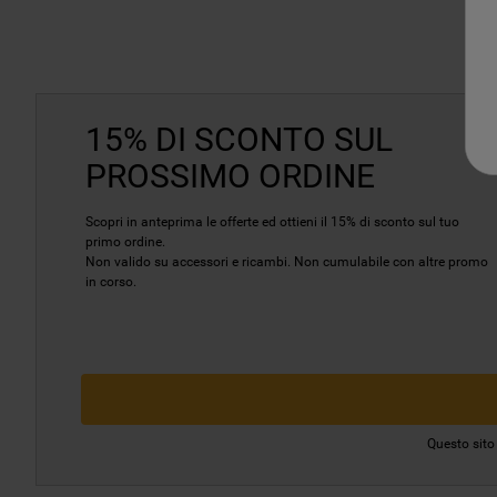
15% DI SCONTO SUL
PROSSIMO ORDINE
Scopri in anteprima le offerte ed ottieni il 15% di sconto sul tuo
primo ordine.
Non valido su accessori e ricambi. Non cumulabile con altre promo
in corso.
Questo sito