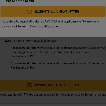
Per Saperne Di Più
ISCRIVITI ALLA NEWSLETTER
Questo sito è protetto da reCAPTCHA e si applicano le
Norme sulla
privacy
e i
Termini di servizio
di Google.
Leggi la nostra informativa
sulla privacy
Acconsento al trattamento dei miei dati personali da parte di European App
e sondaggi di mercato tramite mezzi tradizionali ed elettronici,
Per Saperne Di Più
Acconsento al trattamento dei miei dati personali da parte di European Appli
Per Saperne Di Più
ISCRIVITI ALLA NEWSLETTER
 è protetto da reCAPTCHA e si applicano le
Norme sulla privacy
e i
Termini di serviz