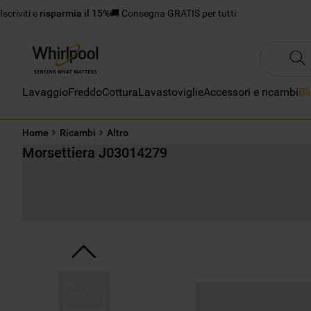
Iscriviti e
risparmia il 15%
🚚 Consegna GRATIS per tutti
Lavaggio
Freddo
Cottura
Lavastoviglie
Accessori e ricambi
Bl
Home
Ricambi
Altro
Morsettiera J03014279