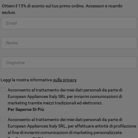
sul pulsante "ACCETTO TUTTI I COOKIES",
Ottieni il 15% di sconto sul tuo primo ordine. Accessori e ricambi
acconsenti all'utilizzo di tutti i nostri cookie
esclusi.
e alla condivisione dei tuoi dati con terze
parti per tali finalità. Accedendo alla
Customer Service Elettrodomestic
sezione “VOGLIO DEFINIRE LE MIE
PREFERENZE SUI COOKIE”, potrai
impostare in modo specifico le tue
preferenze.
Leggi la nostra informativa
sulla privacy
tico
Manuali di istruzioni
Acconsento al trattamento dei miei dati personali da parte di
sivi
Consulta o scarica i manuali
Trova 
European Appliances Italy SRL per inviarmi comunicazioni di
marketing tramite mezzi tradizionali ed elettronici.
VEDI I MANUALI
Per Saperne Di Più
Acconsento al trattamento dei miei dati personali da parte di
European Appliances Italy SRL, per effettuare attività di profilazione
al fine di inviarmi comunicazioni di marketing personalizzate.