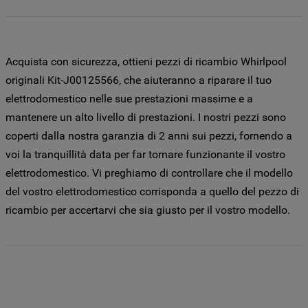
l’informativa cookie
.
Per maggiori informazioni su come la
Acquista con sicurezza, ottieni pezzi di ricambio Whirlpool
Società tratta i dati personali anche
originali Kit-J00125566, che aiuteranno a riparare il tuo
raccolti tramite i cookie consulta
l’Informativa Privacy
. Se scegli di chiudere
elettrodomestico nelle sue prestazioni massime e a
il banner utilizzando il pulsante “X” in alto
mantenere un alto livello di prestazioni. I nostri pezzi sono
a destra, saranno mantenute le
coperti dalla nostra garanzia di 2 anni sui pezzi, fornendo a
impostazioni predefinite che non
voi la tranquillità data per far tornare funzionante il vostro
consentono l’utilizzo di cookie diversi dai
elettrodomestico. Vi preghiamo di controllare che il modello
cookie tecnici. Cliccando sul pulsante
del vostro elettrodomestico corrisponda a quello del pezzo di
"ACCETTO TUTTI I COOKIES", acconsenti
ricambio per accertarvi che sia giusto per il vostro modello.
all'utilizzo di tutti i nostri cookie e alla
condivisione dei tuoi dati con terze parti
per tali finalità. Accedendo alla sezione
“VOGLIO DEFINIRE LE MIE PREFERENZE
SUI COOKIE”, potrai impostare in modo
specifico le tue preferenze.