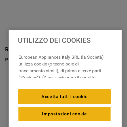
UTILIZZO DEI COOKIES
Ripiano Porta Botiglia J00309689
European Appliances Italy SRL (la Società)
Prodotto non disponibile nel negozio
utilizza cookie (o tecnologie di
tracciamento simili), di prima e terze parti
("Cookies"), (i) per assicurare il corretto
funzionamento del sito, ricordare le
impostazioni scelte dall'utente e per
Accetta tutti i cookie
migliorare l'esperienza di navigazione
(cookie tecnici), (ii) per finalità statistiche e
per rilevare l’audience del nostro sito e
Impostazioni cookie
come interagisce con il sito (cookie
analitici), (iii) per annunci personalizzati e