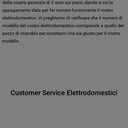
l’informativa cookie
.
dalla nostra garanzia di 2 anni sui pezzi, dando a voi la
appagamento data per far tornare funzionante il vostro
Per maggiori informazioni su come la
elettrodomestico. Vi preghiamo di verificare che il numero di
Società tratta i dati personali anche
modello del vostro elettrodomestico corrisponda a quello del
raccolti tramite i cookie consulta
pezzo di ricambio per accertarvi che sia giusto per il vostro
l’Informativa Privacy
. Se scegli di chiudere
modello.
il banner utilizzando il pulsante “X” in alto
a destra, saranno mantenute le
impostazioni predefinite che non
consentono l’utilizzo di cookie diversi dai
cookie tecnici. Cliccando sul pulsante
"ACCETTO TUTTI I COOKIES", acconsenti
all'utilizzo di tutti i nostri cookie e alla
condivisione dei tuoi dati con terze parti
Customer Service Elettrodomestici
per tali finalità. Accedendo alla sezione
“VOGLIO DEFINIRE LE MIE PREFERENZE
SUI COOKIE”, potrai impostare in modo
specifico le tue preferenze.