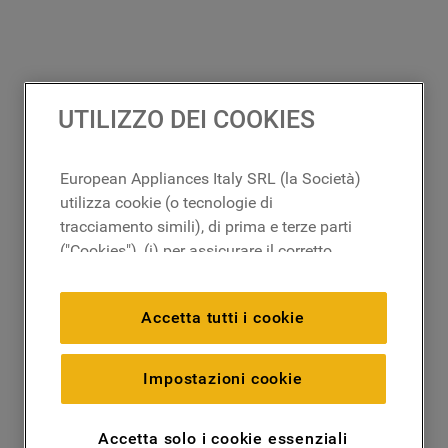
UTILIZZO DEI COOKIES
European Appliances Italy SRL (la Società)
utilizza cookie (o tecnologie di
tracciamento simili), di prima e terze parti
("Cookies"), (i) per assicurare il corretto
funzionamento del sito, ricordare le
impostazioni scelte dall'utente e per
Accetta tutti i cookie
migliorare l'esperienza di navigazione
(cookie tecnici), (ii) per finalità statistiche e
per rilevare l’audience del nostro sito e
Impostazioni cookie
come interagisce con il sito (cookie
analitici), (iii) per annunci personalizzati e
Accetta solo i cookie essenziali
non personalizzati basati sulle abitudini