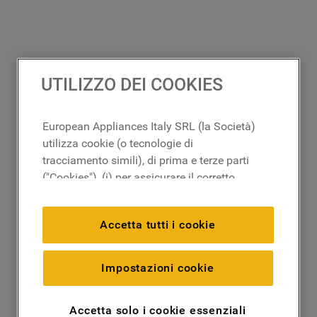
UTILIZZO DEI COOKIES
European Appliances Italy SRL (la Società)
utilizza cookie (o tecnologie di
tracciamento simili), di prima e terze parti
("Cookies"), (i) per assicurare il corretto
funzionamento del sito, ricordare le
impostazioni scelte dall'utente e per
Accetta tutti i cookie
migliorare l'esperienza di navigazione
(cookie tecnici), (ii) per finalità statistiche e
per rilevare l’audience del nostro sito e
Impostazioni cookie
come interagisce con il sito (cookie
analitici), (iii) per annunci personalizzati e
Accetta solo i cookie essenziali
non personalizzati basati sulle abitudini